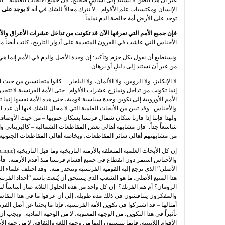
غير أن هذا الظن لا يستند إلى أساسٍ صحيح، لأن جميع الأبحاث العلمية –
الإنسان ومكتسبات علم الأقوام – لا تترك مجالاً للشك في أنه
لا يوجد على 
توجد على الأرض أمة خالصة الدم تماماً.
فإن جميع الأمم التي نعرفها الآن قد تكونت من تداخل عشرات الأعراق وال
الأجناس التي عاشت في القرون المتقدمة على أدوار التاريخ، كانت أيضاً مت
ونستطيع أن نقول بكل جزم وتأكيد: إن وحدة الأصل والدم في الأمم إنما هي
من غير أن تستند إلى دليلٍ أو برهان.
لا الإنكليز، ولا الروس، ولا الألمان، ولا البلغار… كانوا متجانسين من حي
إنما تكونت من تداخل وتمازج عشرات الأقوام. حتى الأمة الفرنسية لا تتحد
الأمم الأوروبية إلى تكوين وحدة سياسية قومية، حتى هذه الأمة نفسها إنما 
والأجناس. وقد تبين من الأبحاث العلمية التي لا مجال للشك فيها أن عدد ا
ولهذا فإننا إذا قارنا سكان شمال فرنسا بسكان جنوبها – من حيث الأوصاف ا
شاسعاً جداً. فإن مشابهة أهالي بعض المقاطعات الشمالية – كالبريتاني والنور
من مشابهتهم أهالي سائر المقاطعات، وبخاصة أهالي المقاطعات الجنوبية
والأجناس استمر دون انقطاع في جميع أقسام فرنسا منذ أقدم الأزمنة. فأص
الأصلي” الذي ترجع إليه القومية الفرنسية وتتحدر منه. وقد اختلف علماء التاري
هذا المنبع الأصلي: ما هو الشعب الذي يستحق أن يُنعت باسم “أجداد الفرن
الرومان؟ أم هم الفرنك؟ إن كل واحد من هذه الحلول الثلاثة صار أساساً لن
والمفكرون يتناقشون في ذلك مدة طويلة، إلى أن عرفوا ما في هذا النقاش
أمثالها – قد اشتركوا في تكوين الأمة الفرنسية، فإذا ما بحثنا عن أصل ا
تأثيراً في هذا التكوين، من الوجهة المعنوية، لا من الوجهة المادية. ويجب أن
الأقوام اللاتينية، فإنما ينتسبون إليها من وجهة اللغة والثقافة، لا من جهة ال