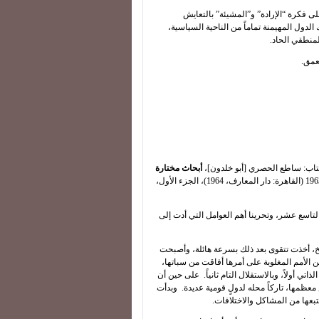
لى فكرة “الإرادة” و”المشيئة” بالتعايش
دول المهيمنة تماماً من الناحية السياسية،
لمنطقي الحاد.
عمق.
أبحاث مختارة
، التي كتبها ونشرها المؤلف في تواريخ مختلفة، 1923-1963 (القاهرة: دار المعارف، 1964)، الجزء الأول،
التاسع عشر، وتحرينا أهم العوامل التي أدت إلى
ريخ، أخذت تتقوى بعد ذلك بسرعة هائلة، وأصبحت
لأمم المغلوبة على أمرها أفاقت من سباتها،
ي أولاً، وبالاستقلال التام ثانياً. على حين أن
معظمها، تاركاً محله لدولٍ قومية عديدة. وبدأت
بعها من المشاكل والاختلافات.