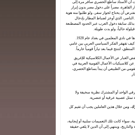
ت أن الأستاذ ساطع الحصري سافر مرة إلى
القاهرة، مصراً على دخول مصر بدون إبراز
فترض أن يحتاج لجواز سفر، ولو طلبوا منه هوية
لناصر، الذي أوعز لضباط المطار بإدخال
ذلك سابقة دخول العرب عبر الحدود المصطنعة
لولة حالياً، ولو بدت طويلة.
وتجدون أدناه نص محاضرة الحصري عن العناصر المكونة للقومية التي القاها في نادي المعلمين في بغداد عام 1928.
ا كيف تقهقر الفكر السياسي العربي بين عامي
ض الغبار عن الأعمال الكلاسيكية للإغريق
ار عن كلاسيكيات الأعمال القومية العربية في
لقومي من الطبيعي أن يبدأ بساطع الحصري،
ر.
عرقي الواحد أو المشترك نظرية سخيفة ولا
ة تمثل عصبية عرقية أو عنصرية.
رك
، ومن خلال هذين العاملين يجب أن تقيم كل
ة، سواء كانت تلك التعميمات سلبية أو إيجابية،
 والتاريخ، وينتهي إلى أن الدين لا يلغي حقيقة