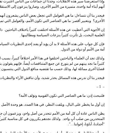
وإذا استعرضنا سير هذه الانقلابات، وجدنا أن جماعات من الناس اعتبرت ن
أنهم أبناء أمة واحدة، متميزة من الأمم الأخرى، وصاروا ينزعون إلى الاستقلا
فيجدر بنا أن نتساءل: ما هي العوامل التي تجعل بعض الناس يشعرون أنهم أب
الأخرى؟ وبتعبير أقصر: ما هي العناصر التي تكون الأمم، والعوامل التي ت
إن الأجوبة التي أعطيت عن هذه الأسئلة اختلفت كثيراً باختلاف الباحثين. ذ
العلمية البحت، بل تأثرت كثيراً بنزعات السياسة ومطاليبها.
فإن كل جواب على هذه الأسئلة لا بد أن يؤيد أو يفند إحدى النظريات السياسية
أمة من الأمم أو دولة من الدول.
ولذلك تجد أن العلماء والباحثين اختلفوا في هذا الأمر اختلافاً كبيراً، بسبب 
كثيراً ما نجد بينهم من لم يتورع عن جمع المتناقضات أيضاً، فإنهم يقولون
قضايا أخرى مماثلة لها، وذلك حسب ما تقتضيه منافع الدول التي ينتسبون إل
فيجدر بنا أن ندرس هذه المسائل بحذر شديد، وأن نناقش الآراء والنظريات ا
– 1 –
فلنبحث إذن: ما هي العناصر التي تكون القومية وتؤلف الأمة؟
إن أول ما يخطر على البال، ويلفت النظر، في هذا الصدد، هو وحدة الأصل و
يظن الناس عادة أن كل أمة من الأمم تتحدر من أصل واحدٍ، ويزعمون أن جميع 
المتحدرين من صلب أبٍ واحد. ولذلك نجدهم يكررون في كل مناسبة كثيراً م
“أجدادنا، آباؤنا، إخواننا…”.