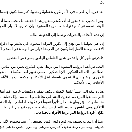
-2-
لقد قررنا أن القرابة في الأمم تكون نفسانيةً ومعنويةً أكثر مما تكون جسماني
ومن البديهي أنه لا يجوز لنا أن نكتفي بتقرير هذه الحقيقة، بل يجب علينا أ
الوقت نفسه عن كيفية تولد هذه القرابة المعنوية، وأن نتحرى الأسباب الموجبة
إن هذه الأبحاث والتحريات توصلنا إلى الحقيقة التالية:
إن أهم العوامل التي تؤدي إلى تكوين القرابة المعنوية التي يشعر بها الأفر
الاعتقاد بوحدة الأصل إنما يكون في الدرجة الأولى من الوحدة في اللغة وال
فلندرس تأثير كل واحد من هذين العاملين الهامين بشيء من التفصيل:
اللغة: هي أهم الروابط المعنوية التي تربط الفرد البشري بغيره من الناس، لأ
فضلاً عن ذلك، آلة التفكير. لأن التفكير – حسب تعبير أحد الحكماء – ما هو إ
الجهري. وأخيراً، إن اللغة هي واسطة لنقل الأفكار والمكتسبات من الآباء إلى
الأسلاف إلى الأخلاف.
هذا، واللغة التي ينشأ عليها الإنسان، تكيف تفكيره بكيفيات خاصة، كما أنها تؤ
التي يسمعها المرء منذ صغره، اللغة التي تخاطبه بها أمه منذ أوائل حياته ال
منذ طفولته، تؤثر بطبيعة الحال تأثيراً عميقاً في تكوينه العاطفي. ولذلك ت
التفكير وفي الشعور
، وتربط الأفراد بسلسلة طويلة ومعقدة من الروابط ا
تكوِّن أقوى الروابط التي تربط الأفراد بالجماعات
.
وبما أن اللغات تختلف بين قومٍ وقوم، فمن الطبيعي أن نجد مجموع الأفراد 
غيرهم، ويتماثلون ويتعاطفون أكثر من سواهم، ويتميزون عمَّن عداهم، فيؤل