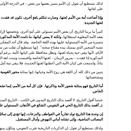
لذلك نستطيع أن نقول: إن الأمم يتميز بعضها من بعض – في الدرجة الأولى 
على لغاتها.
وإذا أضاعت أمة من الأمم لغتها، وصارت تتكلم بلغةٍ أخرى، تكون قد فقدت 
لغتها الجديدة
.
كثيراً ما يرينا التاريخ، أن بعض الأمم تستولي على أمةٍ أخرى، وتخضعها لإرا
يفقد الأمة المغلوبة استقلالها،
ولكنه لا يمس كيانها، ما دامت الأمة المذكور
متميزة من الأمة المستولية عليها بهذه اللغة الخاصة. وقد قال أحد المفكري
تشبه السجين الذي يمسك بيده مفتاح سجنه”. إنها تستطيع أن تفلت من سجن
الأيام، لأنها تبقى حية بحياة لغتها، وتظل محافظةً على كيانها كأمة، برغم
المذكورة إذا فقدت – بمرور الزمان – لغتها الخاصة واقتبست وتبنت لغة ال
بتاتاً، واندمجت في كيان الأمة التي أعطتها لغتها الجديدة، فلا يبقى ثمة أمل
يتبين من ذلك كله: أن اللغة هي روح الأمة وحياتها، إنها بمثابة
محور القومية
ومشخصاتها.
أما التاريخ فهو بمثابة شعور الأمة وذاكرتها. فإن كل أمة من الأمم، إنما ت
الخاص.
عندما أقول التاريخ، لا أقصد بذلك التاريخ المدون في الكتب – التاريخ 
بل
أقصد بذلك التاريخ الحي في النفوس، الشائع في الأذهان، المستولي على
إن وحدة هذا التاريخ تولد تقارباً في العواطف والنزعات، إنها تؤدي إلى ت
المصائب الماضية، وإلى تشابه أماني النهوض وآمال المستقبل.
ولذلك نستطيع أن نقول: إن الذكريات التاريخية تقرب النفوس، وتكوِّن بينها 