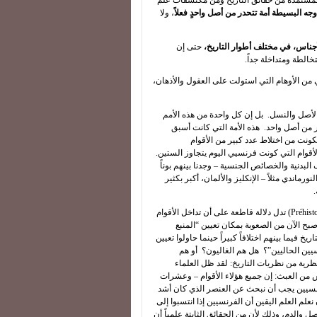
 المستمدة من حقائق التاريخ ومن مكتشفات علم
وجه البسيطة أمة تتحدر من أصل واحدٍ فعلاً
، ولا
أجناس، في مختلف أطوار التاريخ،
حتى إن
خالطة ومتداخلة جداً.
 من الأوهام التي استولت على العقول والأذهان،
ث الأصل والنسل. بل إن كل واحدة من هذه الأمم
ر من أصل واحد. هذه الأمة التي كانت أسبق
تكونت من اختلاط عدد كبير من الأقوام
لأقوام التي كونت فرنسيي اليوم يتجاوز الستين.
لبدنية والخصائص الجنسية – وجدنا بينهم بوناً
ماندي مثلاً – الإنكليز والألمان، أكبر بكثير
.
إن كل الأبحاث العلمية المتعلقة بالأزمنة التاريخية وما قبل التاريخية (Préhistorique) تدل دلالة قاطعة على أن تداخل الأقوام
بح الآن من الصعوبة بمكان تعيين “المنبع
خ فيما بينهم اختلافاً كبيراً حينما حاولوا تعيين
سيين الحاليين”؟ هل هم الغاليون؟ أو هم
ظرية من نظريات التاريخ: لقد ظل العلماء
 من العبث: إن جميع هؤلاء الأقوام – وعشرات
لفرنسيين يجب أن نبحث عن العنصر الذي كان أشد
 نعلم العلم اليقين أن الفرنسيين إذا انتسبوا إلى
أصل والدم، وذلك لأن من الحقائق الثابتة علمياً أن