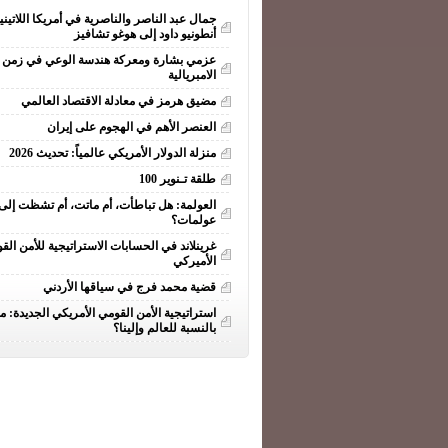
جمال عبد الناصر والناصرية في أمريكا اللاتيني
أنطونيو داود إلى هوغو تشافيز
عزمي بشارة ومعركة هندسة الوعي في زمن ا
الامبريالية
مضيق هرمز في معادلة الاقتصاد العالمي
العنصر الأهم في الهجوم على إيران
منزلة الدولار الأمريكي عالمياً: تحديث 2026
طلقة تـنوير 100
العولمة: هل تباطأت، أم ماتت، أم تشظت إلى
عولمات؟
غرينلاند في الحسابات الاستراتيجية للأمن الق
الأميركي
قضية محمد فرج في سياقها الأردني
استراتيجية الأمن القومي الأمريكي الجديدة: ما
بالنسبة للعالم وإلينا؟