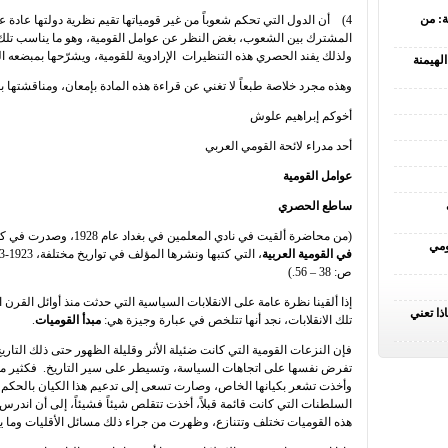
ة: من
4) أن الدول التي تحكم شعوباً من غير قومياتها تقيم نظرية دولتها عادة ع
المشترك بين الشعوب، بغض النظر عن عوامل القومية، وهو ما يناسب تلك ال
ولذلك يفند الحصري هذه التنظيرات الإرادوية للقومية، ويشرّحها بمبضعه ا
لهيمنة
وهذه مجرد خلاصة طبعاً لا تغني عن قراءة هذه المادة بإمعان، ومناقشتها ب
أخوكم إبراهيم علوش
أحد مدراء لائحة القومي العربي
عوامل القومية
ساطع الحصري
(من محاضرة ألقيت في نادي المعلمين في بغداد عام 1928، وصدرت في كتاب: ساطع الحصري [أبو خلدون]،
ومي
في القومية العربية
ص: 38 – 56.)
إذا ألقينا نظرة عامة على الانقلابات السياسية التي حدثت منذ أوائل القرن 
ذا تعني
تلك الانقلابات، نجد أنها تتلخص في عبارة وجيزة هي:
مبدأ القوميات
.
فإن النزعات القومية التي كانت ضئيلة الأثر وقليلة الظهور حتى ذلك التا
تفرض نفسها على اتجاهات السياسة، وتسيطر على سير التاريخ. فكثير من ا
وأخذت تشعر بكيانها الخاص، وصارت تسعى إلى تدعيم هذا الكيان بالحكم الذات
السلطنات التي كانت قائمة قبلاً، أخذت تتقلص شيئاً فشيئاً، إلى أن اندرس 
هذه القوميات تختلف وتتنازع، وظهرت من جراء ذلك مسائل الأقليات وما يت