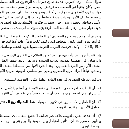
طوال سنيِّه. وقد أخبرني أحد معاصري فترة المد الوحدوي في الخمسينا
مصر، وكان وقتها في السبعينات، فرفض أن يقدم جواز سفره لضباط مطار 
جواز سفره، لأنه عربي يتحرك بين أقطار وطن واحد، وبالتالي ليس من الم
شخصية لاختلف الأمر، وحدثت مشكلة طبعاً، وصلت إلى الرئيس جمال عبد ا
الأستاذ ساطع الحصري بدون جواز سفر… فكرس الأستاذ ساطع الحصري ب
بدون جواز سفر. رحم الله أيام المد الوحدوي، سوى أنه لم يمت، بل يقضي قي
اقرأوها لتروا كيف تكون المحاضرات، وكيف كانت يوماً! واقرأوها لتعرفو
1928 و2008… وكيف فرضت القومية العربية نفسها بقوة الحجة، وتماسك المنطق، لتنتج فيما بعد تياراً قومياً عارماً.
وإذا كانت أوروبا قد بدأت نهضتها بعد عصور الظلام في القرون الوسطى بنف
والرومان، فإن نهضتنا القومية العربية الجديدة لا بد لها أن تبدأ بنفض الغب
النصف الأول من القرن العشرين. وهذا الجزء الأول من سلسلة التثقيف ا
وستتلوه تباعاً أجزاء أخرى للحصري ولغيره من معلمي القومية العربية الكبا
ويناقش ساطع الحصري في هذه المادة عوامل تكوين القومية، ليستنتج:
1) أن النظرية العرقية في القومية التي تقيم الأمة على أساس الأصل ال
أساس لها من الصحة، وهو ما يجب أن ينتبه له جيداً من يتقولون بأن القومي
2) أن العاملين الأساسيين في تكوين القوميات هما
اللغة والتاريخ المشت
العوامل الأخرى المؤثرة بالقومية.
3) أن علاقة الدين بالقومية علاقة غير خطية، لا تخضع للتعميمات التبسيطي
ويظهر الحصري هنا أن التأثير المتبادل بين القومية والدين يؤثر ويتأثر باللغة
الوجود القومي.