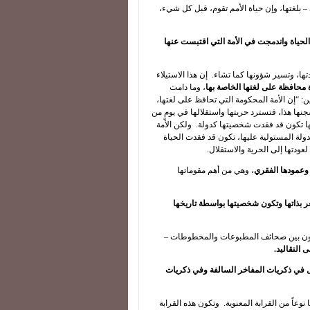
– بلغتها، وإن حياة الأمم تقوم، قبل كل شيء،
الحياة واندمجت في الأمة التي اقتبست عنها
دتها، وتسير شؤونها كما تشاء. إن هذا الاستيلاء
ة محافظة على لغتها الخاصة بها
، وما دامت
ن: “إن الأمة المحكومة التي تحافظ على لغتها،
ها هذا، فتسترد حريتها واستقلالها في يومٍ من
 أنها تكون قد فقدت شخصيتها كدولة. ولكن الأمة
دولة المستولية عليها، تكون قد فقدت الحياة
 لعودتها إلى الحرية والاستقلال.
 وعمودها الفقري
، وهي من أهم مقوماتها
شعر بذاتها وتكون شخصيتها بواسطة تاريخها
المدون بين صحائف المطبوعات والمخطوطات –
 التقاليد.
ماثل في ذكريات المفاخر السالفة وفي ذكريات
نوعاً من القرابة المعنوية. وتكون هذه القرابة