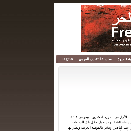
قية قصيرة
سلسلة التثقيف القومي
English
صف الأول من القرن العشرين. وهو من عائلة
عربية سورية، ولد في صنعاء، في اليمن، عام 1879 أو 1880، وتوفي في بغداد عام 1968. وقد عمل خلال تلك السنوات
بد الناصر، وبشر بالقومية العربية ونظّر لها