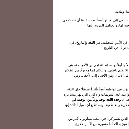
ةً ومادية.
ن نسعى إلى تعليلها أيضاً: يجب علينا أن نبحث في
 لها، والعوامل المؤدية إليها.
اد في الأمم المختلفة، هي
اللغة والتاريخ
، فإن
اشتراك في التاريخ.
نها أولاً، واسطة التفاهم بين الأفراد، ثم هي
لا تكلم باطني، والتكلم إنما هو نوعٌ من التفكير
 الأبناء، ومن الأجداد إلى الأحفاد، ومن
ثر في عواطفه أيضاً تأثيراً عميقاً؛ فإن اللغة
واعية، لغة التنويمات والأغاني التي تهز مشاعره
جد
أن وحدة اللغة توجد نوعاً من الوحدة في
لفكرية والعاطفية. ونستطيع أن نقول لذلك:
إنها
الذين يشتركون في اللغة، يتقاربون أكثر من
فون بذلك أمةً متميزة من الأمم الأخرى.