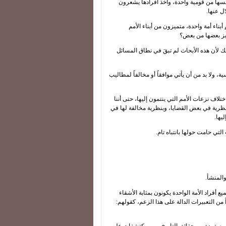
فسها من قومية واحدة، وأخذ أفرادها يشعرون
ل عنها.
ناء أمة واحدة، متميزون من أبناء الأمم
ميز بعضها من بعض؟
لك لأن هذه الأبحاث لم تبقَ في نطاق المسائل
، ولا بد من أن يأتي موافقاً أو مخالفاً لمطاليب
اختلاف نزعات الأمم التي ينتمون إليها، حتى أننا
 بنظرية في بعض القضايا، وبنظرية مخالفة لها في
يها.
لتي حامت حولها بانتباه تام.
المنشأ.
أفراد الأمة الواحدة يكونون بمثابة الأشقاء
ن التعبيرات الدالة على هذا الزعم، كقولهم: