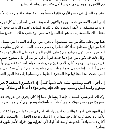
دم اللاتين والرومان في فرنسا أقل بكثير من دماء الجرمان.
وهذا هو الحال في جميع الأمم، فإنها جميعاً مختلطة ومتداخلة من حيث ال
إنني أشبه الأمم من هذه الوجهة بالأنهر العظيمة. فمن المعلوم أن كل نهر م
وروافد مختلفة. والأنهر الكبيرة تكون كثيرة المنابع وعديدة الروافد بوجهٍ عام
نفعل ذلك بالنسبة إلى ما هو الغالب والأساسي، ولا نعني بذلك أن جميع مياه ا
هذا نهر دجلة، مثلاً: من منا يستطيع أن يجزم من أين أتت المياه التي تسيل 
آتيةٌ من نواحٍ مختلفةٍ جداً؛ كلنا نعلم أن قطرات هذه المياه قد تكون متأتية
الصخور؛ وقد تكون متولدة من ذوبان الثلوج المتراكمة على الجبال؛ وقد تك
وكل ذلك قد يكون من جراء ما حدث في أعالي الزاب، أو على سفوح حمرين
في ديار بكر… ومهما كان الأمر، فإن جميع هذه المياه المختلفة تسير جنباً 
يجري أمامنا. إننا نسمي هذه المياه باسم مياه دجلة، من غير أن نفكر في
التي مضت منذ التحاقها بهذا المجرى الطويل، وانتسابها إلى هذا النهر العظ
إن أحوال الأمم ومنابعها تشبه ذلك شبهاً كبيراً.
إن الإنكليزي المثقف لا يعر
ميلتون رابطة أصل ونسب، ومع ذلك فإنه يعتبر هؤلاء أجداداً له وأسلافاً، ويف
وكذلك الفرنسي المثقف: فإنه لا يتساءل عما إذا كان يجري في عروقه حق
ومع هذا فهو يعتبر هؤلاء كلهم أجداداً له وأسلافاً، ويعتز بهم أكثر مما يعتز ب
إن المهم في القرابة والنسب ليس رابطة الدم في حد ذاتها، بل هو الاعتقاد ب
للأفراد والجماعات على حدٍ سواء: إن الاعتقاد بوحدة الأصل – والشعور بالقرا
أكان ذلك موافقاً للحقيقة أو مخالفاً لها، لأن
القرابة بين أفراد الأمم تكون 
ومادية.