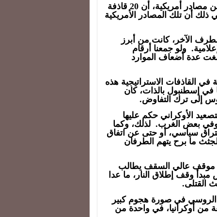
وزعم تقرير لوكالة “رويترز” في 5/6/2025، نقلاً عن مصادر أمريكية، أن 20 قاذفة
ة أصيبت، دُمرت منها 10، ولا يعني ذلك أن تلك المصادر الأمريكية
لطرف الآخر، كانت من أبرز
لامية. ولو جمعنا أرقام
لبلغت عدة أضعاف الموارد
ة في القاذفات الاستراتيجية هذه
ا في إسطنبول بالذات، كان
وس إلى ترك التفاوض.
تصعيد الأوكراني حكم عليها
 وفي بعض الغرب. لذلك، وكما
تراق سياسي، أو حتى عن اتفاق
الجثث ما برح يتهم الطرفان
ر موقف عالي السقف يطالب
ض مبدأ وقف إطلاق النار، ما عدا
ث القتلى.
رد الروسي في صورة هجوم كبير
 من أوكرانيا، في واحدة من