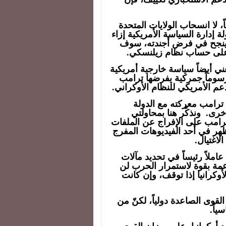
لا انسحاب الولايات المتحدة
ة إدارة السياسة الأمريكية إزاء
ما ينجح في فرض أجندته، سوف
 على حساب نظام زيلنسكي.
عني أيضاً سياسة خارجية أمريكية
رسوماً جمركية يفرضها ترامب
م الأمريكي للنظام الأوكراني.
 ترامب معركته مع الدولة
خرى. ونذكّر هنا بمحاولتي
ر ترامب على الإفراج عن الملفات
رئيس جون كنيدي JFK، والتي تظهر في أحد الفيديوهات المفرج
اغتيال.
املاً رئيساً في تحديد مآلات
اعمة بقوة لاستمرار الحرب لن
أوكرانيا إذا توقف، وإن كانت
لقوى الصاعدة دولياً، لكنّ من
ياً.