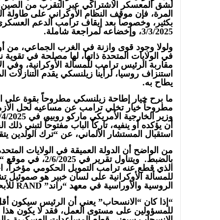
لشق المعسكر الاشتراكي عبر التقرب من الصين، 
المرة، فإن موقف النظام الأوكراني على طاولة 
بكثير، وخصوصاً بعد إيقاف ترامب الدعم العسكري ا
3/3/2025، وإخضاعه لمراجعة شاملة.
ولولا وجود قوى وازنة في الغرب الجماعي، من أورو
في الولايات المتحدة ذاتها، لها مصلحة في تقوية
مقاربة الرئيس ترامب للمسألة الأوكرانية، وفي 
استنزاف روسيا، لرأينا زيلنسكي يقدم التنازلات الم
يطاح به.
ما برح خيار إطاحة زيلنسكي مطروحاً بقوة على ال
مطروحاً خيار تخلي ترامب عن مساعيه لحل الأزمة
أن يؤكده أو ينفيه، تاركاً الباب مفتوحاً لتبني ذل
استقبال المستشار الألماني، عن “ترك الولدين يتقاتل
من الواضح أن الدولة العميقة في الولايات المتحدة
الذي قطع عنه ترامب التمويل الحكومي مؤخراً، ا
للمسألة الأوكرانية على لسان خبير هو صموئيل 
الروسية والأوراسية في معهد “راند” RAND للأبحاث، بالصورة الآتية:
“إذا كان “الانسحاب” يعني أن الرئيس سيكون أق
للمسؤولين على مستوى العمل، فقد لا يكون هذا بمن
الانسحاب سيعني قطع المساعدات العسكرية والد