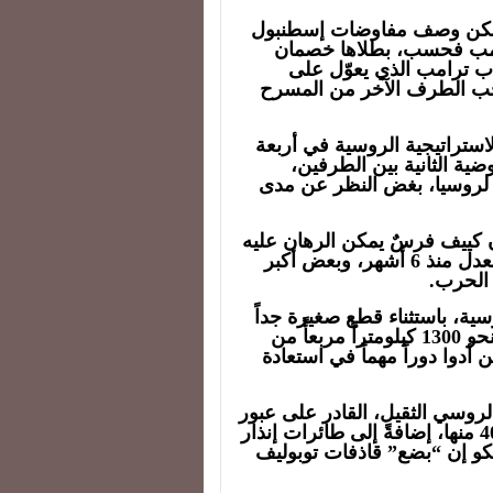
، يمكن وصف مفاوضات إسطنبول
رامب فحسب، بطلاها خصمان
ضاب ترامب الذي يعوّل على
حب الطرف الآخر من المسرح
لاستراتيجية الروسية في أربعة
ة الثانية بين الطرفين،
اً لروسيا، بغض النظر عن مدى
ن كييف فرسٌ يمكن الرهان عليه
في ظل تقدم روسي في ساحة المعركة بأسرع معدل منذ 6 أشهر، وبعض أكبر
 الحرب.
ية، باستثناء قطع صغيرة جداً
منها. وكان الأوكرانيون، في صيف 2024، يحتلون نحو 1300 كيلومتراً مربعأً من
 أدوا دوراً مهماً في استعادة
روسي الثقيل، القادر على عبور
القارات مذخراً بحمولة نووية، فأصابت أو دمرت 40 منها، إضافةً إلى طائرات إنذار
 حين تقول موسكو إن “بضع” قاذفات توبوليف