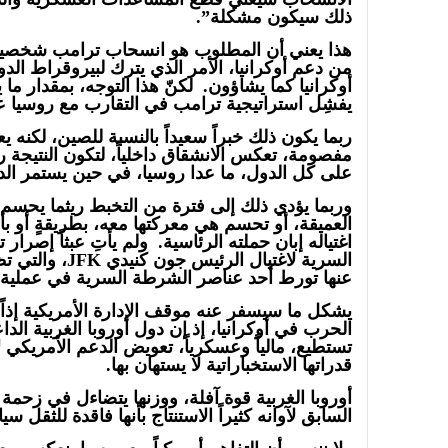
ذلك سيكون مشكلة”.
هذا يعني أن المطلوب هو انسحاب ترامب شخصياً، 
من دعم أوكرانيا، الأمر الذي يترك لبيروقراط الدول
أوكرانيا كما يشاؤون. لكنّ هذا التوجه، بمقدار 
يفشِل استراتيجية ترامب في التقارب مع روسيا
ربما يكون ذلك خبراً سعيداً بالنسبة للصين، لكنه ي
مفصومة، تعكس الانشقاق داخلياً، لتكون النتيجة 
على كل الدول، ما عدا روسيا، في حين يستمر الدع
وربما يؤدي ذلك إلى فترة من التخبط ريثما يحسم
العميقة، أو تحسم هي معركتها معه، بطريقةٍ أو بأ
اغتياله إبان حملته الرئاسية. ولم يأتِ عبثاً إصرا
السرية لاغتيال ال
عنها تورط أحد عناصر الشرطة السرية في عملية ال
يشكل ما سيسفر عنه موقف الإدارة الأمريكية إذاً ع
الحرب في أوكرانيا، إذ إن دول أوروبا الغربية الد
تستطيع، مالياً وعسكرياً، تعويض الدعم الأمريكي ل
قدراتها الاستخباراتية لا يستهان بها.
أوروبا الغربية قوة آفلة، ووزنها يتضاءل في زحمة ا
السابق لآوانه كثيراً الاستنتاج بأنها فاقدة للثقل سياس