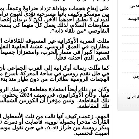
ة: من
على إيقاع هجمات متبادلة تزداد ضراوةً وعمقاً
بين موسكو وكييف بأنها مسرحية تؤدى لعيون ت
لدودان لا يطيق أحدهما الآخر، لكنْ لا يريدان إغ
لهيمنة
مفاوضات السلام، لذلك يعمل كلٌ منهما كي ينس
التفاوضي “من تلقاء ذاته”.
مثلت الضربة الأوكرانية غير المسبوقة للقاذفات ا
مطارات في العمق الروسي، عشية الجلسة التفاوضي
تصعيداً كبيراً في مسار الحرب، واستفزازاً جسيم
الضرر الذي أحدثته فعلياً.
كما مثّلت رسالة أوكرانية إلى الغرب الجماعي بأ
ومي
الهجمات الروسية بطائرات من دون طيار منذ بدء
وكان من ذلك أيضاً استعادة مقاطعة كورسك الروس
ذا تعني
تلك المقاطعة. وتبين مؤخراً أن الكوريين الشماليين
تلك المقاطعة.
المهم، زعمت كييف أنها نالت من ثلث الأسطول ال
مبكر روسية من طراز A-50، في
أصيبت فحسب.