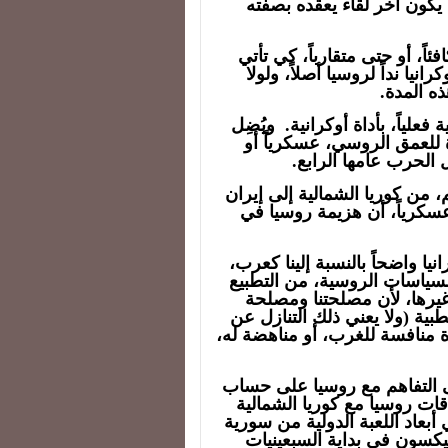
ا يكون آخر لقاء يعقده بصفته
اً، أو حتى متقارباً، كي تأتي
يا نداً لروسيا أصلاً، ولولا
ه المدة.
علياً، بأداة أوكرانية. ويُضِل
رة للعمق الروسي، عسكرياً أو
 الحرب عامها الرابع.
 من كوريا الشمالية إلى إيران
عسكرياً، أن هزيمة روسيا في
ا واضحاً بالنسبة إلينا كعرب،
سياسات الروسية، من التطبيع
يرها، لأن مصلحتنا ومصلحة
بية (ولا يعني ذلك التنازل عن
ة منافسة للغرب، أو مناهضة له،
لى التفاهم مع روسيا على حساب
ات روسيا مع كوريا الشمالية
بعاد اللعبة الدولية من سورية
نيكسون في بداية السبعينيات