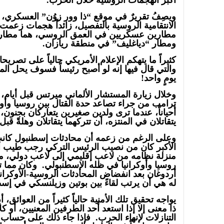
أكبر الهجمات الروسية خلال الحرب.
الانتقامية الروسية بالتفصيل، زائداً هجمات زعمت أ
مطارين عسكريين في العمق الروسي، هما مطار 
ومطار “دياغليف” في منطقة ريازان.
كثيراً ما يتهكم الإعلام الأمريكي حالياً على تصريح
والتي قال فيها إنه لو أصبح رئيساً فسوف يحل الم
يومٍ واحد!
وخلال زيارة المستشار الألماني ميرتس قبل أيام،
ترامب من جراء تصاعد حدة القتال بين روسيا وأوكر
أحياناً، عندما ترى ولدين صغيرين يتعاركان بجنون،
يتقاتلان في المنتزه، أن تتركهما يتقاتلان وهلةً قب
وعلى الرغم من زعمه أن محادثات إسطنبول كانت “
الأكبر كان من نصيب الرئيس التركي رجب طيب أر
منزلة نظامه من لاعب إقليمي إلى لاعب دولي، من
روسيا وأوكرانيا في ظله الإسطنبولي. وكان مما ت
أردوغان بعد انفضاض المحادثات الروسية-الأوكرا
له هي أن يرتب لقاءً بين بوتين وزيلنسكي في إس
يواجه تحقيق تلك الأمنية حالياً كثيراً من العوائق، 
ذا معنى إلا إذا استعد أحد الطرفين المعنيين، أو ك
التنازلات لإنهاء الحرب. فإذا جاء ذلك على حساب