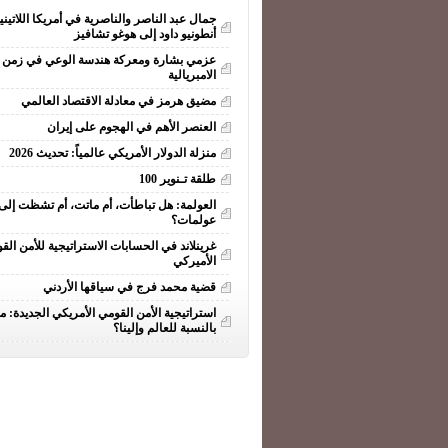
جمال عبد الناصر والناصرية في أمريكا اللاتيني
أنطونيو داود إلى هوغو تشافيز
عزمي بشارة ومعركة هندسة الوعي في زمن ا
الامبريالية
مضيق هرمز في معادلة الاقتصاد العالمي
العنصر الأهم في الهجوم على إيران
منزلة الدولار الأمريكي عالمياً: تحديث 2026
طلقة تـنوير 100
العولمة: هل تباطأت، أم ماتت، أم تشظت إلى
عولمات؟
غرينلاند في الحسابات الاستراتيجية للأمن الق
الأميركي
قضية محمد فرج في سياقها الأردني
استراتيجية الأمن القومي الأمريكي الجديدة: ما
بالنسبة للعالم وإلينا؟