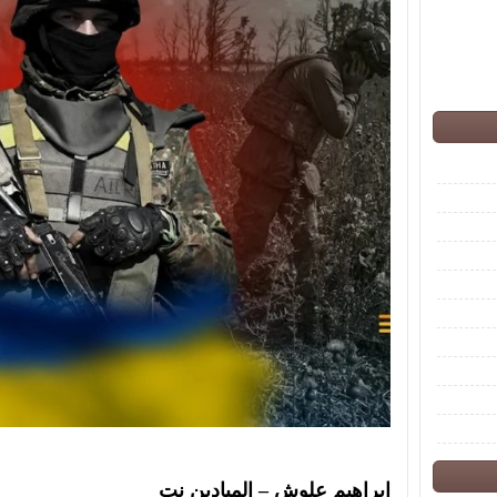
إبراهيم علوش – الميادين نت