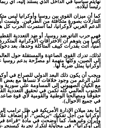
نهايته سياسياً في الداخل الذي يستند إليه، أي ربم
رئيساً لبلاده.
كما أن ميزان القوى بين روسيا وأوكرانيا ليس متكافئ
التنازلات بصورة متكافئة من الطرفين. وليست أوكران
الدعم الغربي لأوكرانيا، لما استمرت الحرب كل هذ
فهي حرب الناتو ضد روسيا، أو ضد التعددية القطبية ف
كثيراً من يتوهم أن الاختراقات الأوكرانية المتكر
أمنياً، أتت بقدرات كييف المتآكلة وحدها، بعد دخول
لذلك، تدرك القوى الصاعدة والمستقلة حول العالم،
إلى الصين، وكلها متهمة أو مصرِّحة بدعم روسيا 
أوكرانيا يمثل ضربةً لها.
ويجب أن يكون ذلك البعد الدولي للصراع في أوكراني
على الرغم من وجود خلافات لا ننساها مع بعض ال
مع الكيان الصهيوني إلى المساومة على سورية وغ
الجنوب العالمي كله تكمن في تحقيق التعددية القط
حقوقنا ومصالحنا الوطنية والقومية لأي قوة صاعد
في جميع الأحوال).
أما بعد ميلان الإدارة الأمريكية في ظل ترامب إ
أوكرانيا من أجل تفكيك “بريكس”، أو إضعاف علاق
وإيران وغيرهما، كما أوضحت في مادة “قراءة في أ
إلى أوكرانيا”، في محاولة لتكرار تجربة كيسنجر-