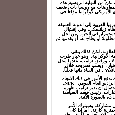
لكن من البوابة الروسية هذه
المفاوضات مع روسيا بات أضعف
لأمريكي لأوكرانيا مؤقتاً في
با الغربية إلى الدولة العميقة
 نظام زيلنسكي، وفي إفشال
الاستمرار في الحرب من أجل
طلوبة أو يطاح به، أو يقدمها ثم
طاولة، لكنْ كذلك يبقى
 الأوكرانية. وهو خيار طرحه
وزير الخارجية الأمريكي ماركو روبيو، في 18/4/2025، ورفض ترامب، عندما سئل،
ك الخيار. ويصب تصريحه خلال
ان”، في القناة ذاتها فعلياً.
 تدفع الأمور في ذلك الاتجاه
بالضبط. ويتناول تقرير في 2/6/2025، في موقع “الراديو العام القومي” NPR،
حتمال أن يدير ترامب ظهره
تشاراب، رئيس قسم السياسة
ل مشاركة، وسيترك الأمر
زلة كارثة. أما إذا كان
عم الاستخباري لكييف، فإن