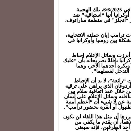
ويصِفُ تقريرٌ في موقع “ذا وور زوُن” العسكري، في 6/6/2025، تلك الهجمة
وكرانيا أنها “استباقية” ضد
“أنجلز” في منطقة ساراتوف،
ات ترامب إبان حملته الانتخابية،
شكلة بين روسيا وأوكرانيا في
 أبرزت وسائل الإعلام إحباط
انيا ناقلةً تصريحاته بأن “عليك
 ويكره أحدهما الآخر، وهما
ل التدخل لفصلهما”.
رائعة”، لا بد أن الإحباط
دوغان الذي يراهن على ترقية
 خلال عقد اتفاقية سلام بين
ناقلته وسائل الإعلام على لسان
نية عن لا شيء أن “أعظم أمنية
طنبول أو أنقرة بحضور ترامب”.
أبرزها أن مثل هذا اللقاء لن يكون
لاهما، أن يقدم ما يكفي من
 أحد الطرفين، فإنه سيعني