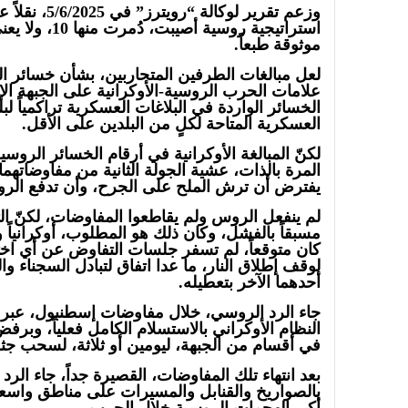
استراتيجية روسي
موثوقة طبعاً.
لعل مبالغات الطرفين المتحاربين، بشأن خسائر ا
علامات الحرب الروسية-الأوكرانية على الجبهة الإع
الخسائر الواردة في البلاغات العسكرية تراكمياً 
العسكرية المتاحة لكلٍ من البلدين على الأقل.
لكنّ المبالغة الأوكرانية في أرقام الخسائر الروسي
المرة بالذات، عشية الجولة الثانية من مفاوضاتهم
يفترض أن ترش الملح على الجرح، وأن تدفع الر
لم ينفعل الروس ولم يقاطعوا المفاوضات، لكنّ ال
مسبقاً بالفشل، وكان ذلك هو المطلوب، أوكرانياً
كان متوقعاً، لم تسفر جلسات التفاوض عن أي اخ
لوقف إطلاق النار، ما عدا اتفاق لتبادل السجناء و
أحدهما الآخر بتعطيله.
جاء الرد الروسي، خلال مفاوضات إسطنبول، عب
النظام الأوكراني بالاستسلام الكامل فعلياً، وبرف
في أقسام من الجبهة، ليومين أو ثلاثة، لسحب جث
بعد انتهاء تلك المفاوضات، القصيرة جداً، جاء ال
بالصواريخ والقنابل والمسيرات على مناطق واسعة