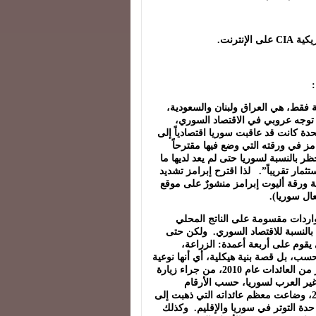
ريكية
CIA
على الإنترنت.
:
 فقط، هي العراق ولبنان والسعودية،
عن توجه عروبي في الاقتصاد السوري،
حدة كانت قد عاقبت سوريا اقتصادياً إلى
امز في ورقته التي وضع فيها مقترحاً
ر بالنسبة لسوريا حتى لم يعد لديها ما
تثمار تقريباً”. لذا اقترح إبرامز تشديد
ة ورقة أليوت إبرامز منشورٌ على موقع
ال سوريا).
واردات مقسومة على الناتج المحلي
 الخارجية بالنسبة للاقتصاد السوري. ولكن حتى
 يقوم على أربعة أعمدة: الزراعة،
ب، بل قصة بنية هيكلية، أي أنها نوعية
أكثر منها كمية. فالسياحة وحدها ولدت أكثر من 8،3 مليار دولار من العائدات عام 2010، من جراء زيارة
ليون مغترب سوري، و2،3 مليون من غير العرب لسوريا، حسب الأرقام
الرسمية السورية، وقد ضُرب القطاع السياحي بقسوة عام 2011، وضاعت معظم عائداته التي ذهبت إلى
 حدة التوتر في سوريا والإقليم. وكذلك