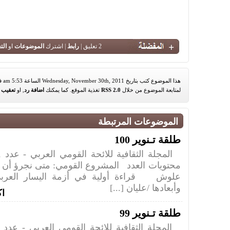
2 تعليق |
رابط
| اشترك
الموضوعات
او
الت
هذا الموضوع كتب بتاريخ Wednesday, November 30th, 2011 الساعة 5:53 am في تصنيف
لمتابعة الموضوع من خلال
RSS 2.0
تغذية الموقع. كما يمكنك
اضافة رد
, او
تعقيب
م
الموضوعات المرتبطة
طلقة تـنوير 100
محتويات العدد المشروع القومي: متى نجرؤ أن نح
علوش قراءة أولية في أزمة اليسار العربي
وأبعادها /عليان [...]
اك
طلقة تـنوير 99