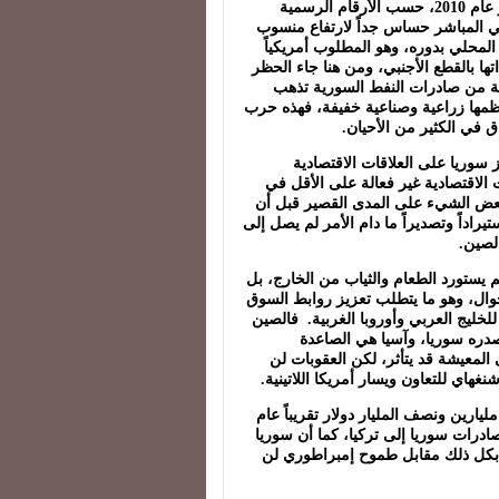
تلقت سوريا أكثر 2،5 مليار دولار من الاستثمار الأجنبي المباشر عام 2010، حسب الأرقام الرسمية
جنبي المباشر حساس جداً لارتفاع منسوب
المحلي بدوره، وهو المطلوب أمريكياً
ها بالقطع الأجنبي، ومن هنا جاء الحظر
ى واردات النفط والغاز السورية، خاصة أن 90 بالمئة من صادرات النفط السورية تذهب
ظمها زراعية وصناعية خفيفة، فهذه حرب
ق في الكثير من الأحيان.
 سوريا على العلاقات الاقتصادية
 الاقتصادية غير فعالة على الأقل في
 بعض الشيء على المدى القصير قبل أن
يراداً وتصديراً ما دام الأمر لم يصل إلى
الصين.
 يستورد الطعام والثياب من الخارج، بل
لأحوال، وهو ما يتطلب تعزيز روابط السوق
 للخليج العربي وأوروبا الغربية. فالصين
صدره سوريا، وآسيا هي الصاعدة
ى المعيشة قد يتأثر، لكن العقوبات لن
نغهاي للتعاون ويسار أمريكا اللاتينية.
يارين ونصف المليار دولار تقريباً عام
 صادرات سوريا إلى تركيا، كما أن سوريا
مر بكل ذلك مقابل طموح إمبراطوري لن