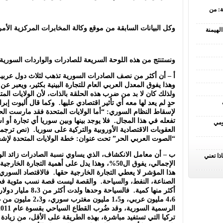
ة: من
وكل البيانات السابقة من موقع وكالة المخابرات المركزية الأم
لهيمنة
ونستنتج من هذه اللوحة السريعة للصادرات والواردات السورية
أ – أن أكثر من نصف الصادرات السورية تذهب لثلاث دول عربية
وهذا يفوق المعدل العربي العام للتجارة البينية بكثير، ويعبر 
ولذلك كان لا بد من ضرب هذه الحلقة بالذات، لأن الولايات المت
حدٍ لم يعد لها معه أي تأثير اقتصادي عليها. وكما قال أليوت إبر
لإسقاط النظام السوري: “أما الولايات المتحدة فقد مارست الحظ
تفعله في هذا المجال. فلا يوجد بينها وبين سوريا أي تجارة أو اس
ومي
العقوبات الاقتصادية الأوروبية والتركية على سوريا. (نص ترجم
“الصوت العربي الحر” تحت عنوان: خطة الولايات المتحدة لإشع
ب – أن معامل الانكشاف، الذي يساوي نسبة الصادرات زائد ال
ذا تعني
الإجمالي، يفوق ال50%، وهذا يدل على أهمية التجارة
هذا المؤشر لا يعطي التجارة الخارجية حقها. فالاقتصاد السوري
الصناعة، النفط، والسياحة. والقصة ليست قصة نسب مئوية فحس
4،6 مليون عربي، و1،5 م
تركيا التي تستفيد مباشرة، بهذه الطريقة على الأقل، من زيادة