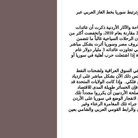
ترتبط سوريا بخط الغاز العربي عبر
احة والآثار الأردنية ذكرت أن عائدات
السياحة انخفضت 16% في الأشهر السبعة الأولى من عام 2011 مقارنة بعام 2010، وانخفضت أكثر من
مقارنة بتموز 2010. والسبب هو أن الرحلات السياحية غالباً ما تتضمن
 ظروف مصر وسوريا أثرت بشكل مباشر
على الأردن سياحياً، والسياحة قطاع أساسي في الاقتصاد الأردني تجاوزت عائداته 3 مليار دولار عام
حية إذا اشتعلت حرب أهلية في سوريا أو
 في السوق العراقية ولشحنات النفط
كس ذلك الآن بشكل مباشر على ازدياد
لكي. وإذا كانت الولايات المتحدة قد
مي 2003 و2004 عن ذلك الغزو، فإن الخسائر طويلة المدى للاقتصاد
حة الأردنيين أن يكرروا مجدداً تلك
ة لانفجار الوضع في سوريا على الأردن
ن جراء تلك المغامرة الرعناء وغير
 والرابط القومي العربي والشامي بعين