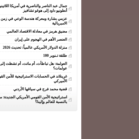
جمال عبد الناصر والناصرية في أمريكا اللاتيني
أنطونيو داود إلى هوغو تشافيز
عزمي بشارة ومعركة هندسة الوعي في زمن ا
الامبريالية
مضيق هرمز في معادلة الاقتصاد العالمي
العنصر الأهم في الهجوم على إيران
منزلة الدولار الأمريكي عالمياً: تحديث 2026
طلقة تـنوير 100
العولمة: هل تباطأت، أم ماتت، أم تشظت إلى
عولمات؟
غرينلاند في الحسابات الاستراتيجية للأمن الق
الأميركي
قضية محمد فرج في سياقها الأردني
استراتيجية الأمن القومي الأمريكي الجديدة: ما
بالنسبة للعالم وإلينا؟