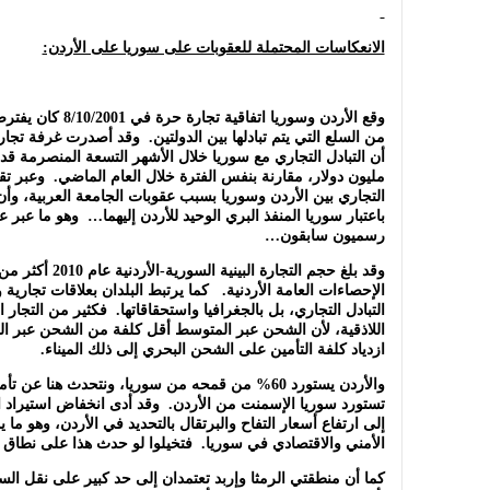
الانعكاسات المحتملة للعقوبات على سوريا على الأردن:
مليون دولار، مقارنة بنفس الفترة خلال العام الماضي. وعبر تقري
التجاري بين الأردن وسوريا بسبب عقوبات الجامعة العربية، وأن لا 
باعتبار سوريا المنفذ البري الوحيد للأردن إليهما… وهو ما عبر ع
رسميون سابقون…
الإحصاءات العامة الأردنية. كما يرتبط البلدان بعلاقات تجاري
التبادل التجاري، بل بالجغرافيا واستحقاقاتها. فكثير من التجار 
اللاذقية، لأن الشحن عبر المتوسط أقل كلفة من الشحن عبر البح
ازدياد كلفة التأمين على الشحن البحري إلى ذلك الميناء.
والأردن يستورد 60% من قمحه من سوريا، ونتحدث هنا ع
تستورد سوريا الإسمنت من الأردن. وقد أدى انخفاض استيراد ال
إلى ارتفاع أسعار التفاح والبرتقال بالتحديد في الأردن، وهو ما
الأمني والاقتصادي في سوريا. فتخيلوا لو حدث هذا على نطاق أو
كما أن منطقتي الرمثا وإربد تعتمدان إلى حد كبير على نقل ال