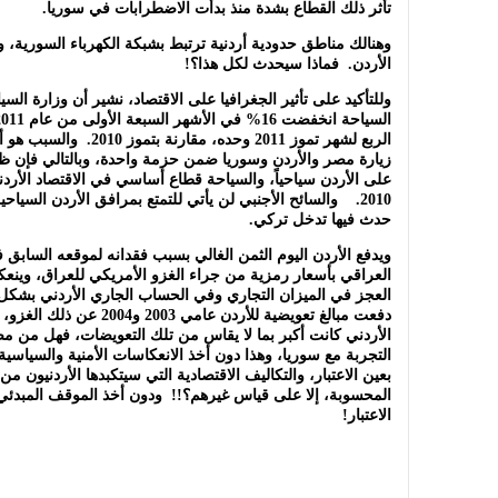
تأثر ذلك القطاع بشدة منذ بدأت الاضطرابات في سوريا.
وهنالك مناطق حدودية أردنية ترتبط بشبكة الكهرباء السورية، و
الأردن. فماذا سيحدث لكل هذا؟!
وللتأكيد على تأثير الجغرافيا على الاقتصاد، نشير أن وزارة السي
الربع لشهر تموز 2011 وحده، 
زيارة مصر والأردن وسوريا ضمن حزمة واحدة، وبالتالي فإن
2010. والسائح الأجنبي لن يأتي للتمتع بمرافق الأردن السيا
حدث فيها تدخل تركي.
ويدفع الأردن اليوم الثمن الغالي بسبب فقدانه لموقعه السابق
العراقي بأسعار رمزية من جراء الغزو الأمريكي للعراق، وينع
العجز في الميزان التجاري وفي الحساب الجاري الأردني بشكل ف
دفعت مبالغ تعويضية للأردن عا
الأردني كانت أكبر بما لا يقاس من تلك التعويضات، فهل من مصل
التجربة مع سوريا، وهذا دون أخذ الانعكاسات الأمنية والسياسي
بعين الاعتبار، والتكاليف الاقتصادية التي سيتكبدها الأردنيون م
المحسوبة، إلا على قياس غيرهم؟!! ودون أخذ الموقف المبدئي
الاعتبار!