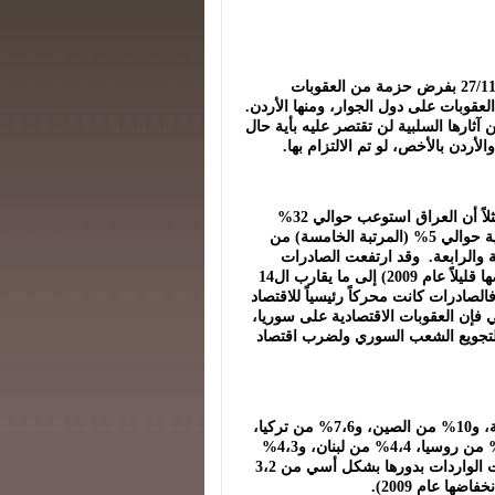
ترك قرار اجتماع وزراء الخارجية العرب في القاهرة في 27/11/2011 بفرض حزمة من العقوبات
العقوبات على دول الجوار، ومنها الأردن.
ثارها السلبية لن تقتصر عليه بأية حال
أردن بالأخص، لو تم الالتزام بها.
وإذا أخذنا التجارة البينية كمثال، سنجد في عامي 2009 و2010 مثلاً أن العراق استوعب حوالي 32%
(المرتبة الأولى)، ولبنان حوالي 13% (المرتبة الثانية)، والسعودية حوالي 5% (المرتبة الخامسة) من
لثة والرابعة. وقد ارتفعت الصادرات
السورية ارتفاعاً أسياً خلال السنوات الأخيرة (بالرغم من انخفاضها قليلاً عام 2009) إلى ما يقارب ال14
دولار عام 2010، بعد أن كانت 3،3 مليار دولار عام 1999. فالصادرات كانت محركاً رئيسياً للاقتصاد
ي فإن العقوبات الاقتصادية على سوريا،
 لتجويع الشعب السوري ولضرب اقتصاد
أما الواردات عام 2010، فقد جاء حوالي 11% منها من السعودية، و10% من الصين، و7،6% من تركيا،
و5،5% من الإمارات العربية المتحدة، و5،5% من إيطاليا، 4،6% من روسيا، 4،4% من لبنان، و4،3%
من مصر، 4% من إيران، و4% من كوريا الجنوبية. وقد ارتفعت الواردات بدورها بشكل أسي من 3،2