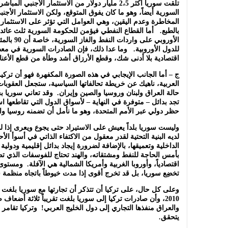
السورية أيضاً، وهو ما كان يفوق المتوقع، ولكن الاستثمار الأ
المخاطرة وعدم اليقين، وهي العوامل التي تؤثر على الاستثمار 
بالطبع. أما القطاع النفطي فيؤمن للحكومة السورية ثلث عائدات
الأوروبي عل
للدول الأوروبية. وما عدا ذلك، فإن الصادرات السورية في مع
اقتصادية بلا أدنى شك، وقطع الأرزاق أشد وطأة من قطع الأعنا
ج – أما الجانب الإيجابي في هذه الصورة المكفهرة فهو أن تركيز
العربية، ناهيك عن خريطة تحالفاتها السياسية، ستجعل العقوبات
حالة العراق ولبنان وروسيا والصين وإيران. وقد تعاني سوريا
تجد بدائل – متوفرة في النهاية – لأسواق الدول التي تقاطعها است
حظر دولي عبر الأمم المتحدة، وهو ما نأمل أن تضمنه روسيا و
وليست سوريا بلداً يعيش على الاستيراد حتى يجوع ويعرى إذا لم
لديه البنية التحتية لقدر معقول من الاكتفاء الذاتي في أسوأ ا
الداخلية وتعميقها، بالإضافة لضرورة إيجاد بدائل إقليمية ودولية
بأمس الحاجة للنفط ومشتقاته، والهند تحتاج للفوسفات الذي ت
اقتصادياً، وأوروبا الغربية وأمريكا الشمالية هي الآفلة. ومستو
تخضِع سوريا، بل قد تخرج أقوى إذا مدت خيوطاً باتجاه منظمة ش
وعلى كل حال، على تركيا أن تتذكر أن تجارتها مع سوريا بلغت مل
2010، وأن صادرات تركيا إلى سوريا بلغت تقريباً ثلاثة أضعاف
والعراق منفذها التجاري إلى دول الخليج العربي! وتركيا تقا
يتحقق.