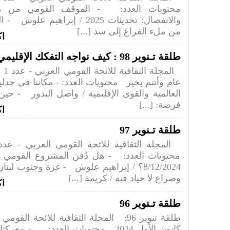
محتويات العدد: - الموقف القومي من مسأ
والانفصال: تحديثات 2025 / إبراهيم 
من ملء الفراغ إلى سد [...]
اك
طلقة تـنوير 98 : كيف نواجه التفكك الإقليمي؟
عام وأنتم بخير محتويات العدد: - مكاننا في جدلي
العالمية والقوى الإقليمية / واصل البدور - حي
فرصة: [...]
اك
طلقة تـنوير 97
محتويات العدد: - هل دُفن المشروع القومي
8/12/2024؟ / إبراهيم علوش - غزة وجنوب لبن
وصراع لا حياد فيه / كريمة [...]
اك
طلقة تـنوير 96
كانون الأول 2024 محتويات العدد: - مع