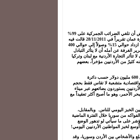
وقع الأردن وسوريا اتفاقية تجارة حرة في 8/10/2001 كان يفترض أن تلغي الضرائب الجمركية على 99%
من السلع التي يتم تبادلها بين الدولتين. وقد أصدرت غرفة تجارة عمان تقريراً في 28/11/2011 قالت فيه
أن التبادل التجاري مع سوريا خلال الأشهر التسعة المنصرمة قد ازداد حوالي 15% وصولاً إلى حوالي 400
ر الغرفة عن أمله أن لا يتأثر التبادل
تتأثر التجارة الأردنية مع لبنان وتركيا
نه كثيرٌ من الأردنيين مؤخراً، بعضهم
وقد بلغ حجم التجارة البينية السورية-الأردنية عام 2010 أكثر من 600 مليون دولار حسب دائرة
ة واقتصادية متشعبة لا تقاس فقط بحجم
الأردنيين يستوردون بضائعهم عبر ميناء
ر الأحمر، وهو ما أصبح أكثر تعقيداً مع
ن تأمين الخبز اليومي للناس. وبالمقابل،
فواكه من سوريا خلال الفترة الماضية
 يؤشر على ما سيأتي لو تدهور الوضع
سع لخبز المواطنين الأردنيين اليومي!
سلع والأشخاص بين الأردن وسوريا، وقد