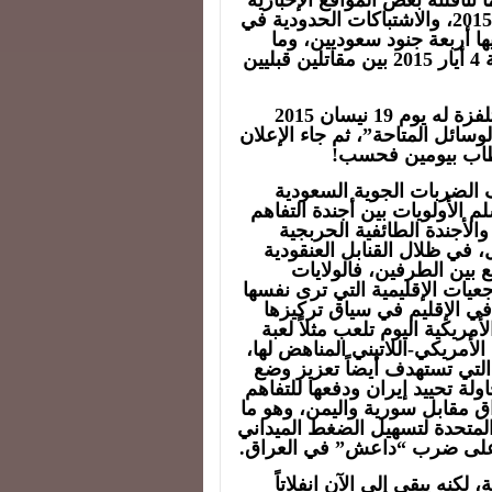
عن اقتحام لقاعدة الخميس الجوية في 12 نيسان 2015، والاشتباكات الحدودية في
ها أربعة جنود سعوديين، وما
رشح عن اشتباكات في منطقة جازان ونجران ليلة 4 أيار 2015 بين مقاتلين قبليين
وكان السيد عبد الملك الحوثي قد أكد في كلمة متلفزة له يوم 19 نيسان 2015
سائل المتاحة”، ثم جاء الإعلان
خطاب بيومين فحسب!
 الضربات الجوية السعودية
الأولويات بين أجندة التفاهم
 والأجندة الطائفية الحربجية
 في ظلال القنابل العنقودية
 بين الطرفين، فالولايات
جعيات الإقليمية التي ترى نفسها
في الإقليم في سياق تركيزها
مريكية اليوم تلعب مثلاً لعبة
الأمريكي-اللاتيني المناهض لها،
التي تستهدف أيضاً تعزيز وضع
لة تحييد إيران ودفعها للتفاهم
راق مقابل سورية واليمن، وهو ما
المتحدة لتسهيل الضغط الميداني
ن على ضرب “داعش” في العراق.
كنه يبقى إلى الآن انفلاتاً