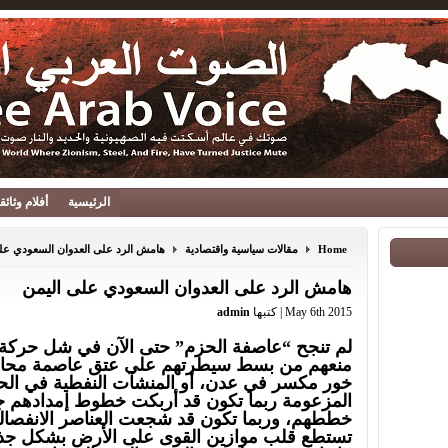
الرئيسية
أفلام وثائ
Home
مقالات سياسية واقتصادية
هامش الرد على العدوان السعودي عل
هامش الرد على العدوان السعودي على اليمن
May 6th 2015 | كتبها
admin
لم تنجح “عاصفة الحزم” حتى الآن في شل حركة ا
منعهم من بسط سيطرتهم على عتق عاصمة محافظ
خور مكسر في عدن، أو المنشآت النفطية في الحد
المزعومة ربما تكون قد أربكت خطوط إمدادهم جزئ
خططهم، وربما تكون قد شجعت العناصر الانفصالية
تستطع قلب موازين القوى على الأرض بشكل جذر