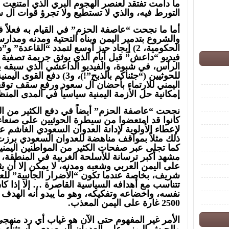
ما دامت تفتقد لعنصر الهجوم البري الذي امتنعت
التورط فيه، والذي لا تستطيع ولا تجرؤ قوات آل
والشروع بتدمير اليمن وبناه التحتية ومدنه ومد
الحكومية، 2) إيجاد حيز أوسع لتمدد “القاع
الرأس، في شبوة، والفيديو الداعشي الذي سبقه بأيا
للحوثيين (“جئناكم بالذبح”!)، 
اليمني للارتماء بأحضان آل سعود ورفع سقف توقع
إمكانية حل الأزمة اليمنية سياسياً في المدى المنظ
نجحت “عاصفة الحزم” أيضاً في دفع الكثير من الم
كانوا قد امتعضوا من سيطرة الحوثيين على صنعاء
لإعطاء الأولوية لإدانة العدوان السعودي الغاشم 
ذلك مثلاً بمواقف مناهضة للعدوان السعودي برزت
كما تجلى عبر صفحات الكثير من المواطنين اليمن
مشهد أكبر ترسانة للأسلحة الغربية في المنطقة، و
على اليمن العربي وشعبه ومدنه، لا يمكن إلا أن 
شريف، بخاصة عندما تكون “الأضرار الجانبية” للعدو
تتناسب مع أهدافه السياسية القاصرة … إلا إذا كا
نفسه، واخضاعه وتفكيكه، وهو ما يبدو أنه الهدف 
2500 غارة على اليمن المعذب.
الأمر غير المفهوم حتى الآن هو غياب أي رد منهج
والجيش اليمني على العدوان السعودي، باستثناء ما 