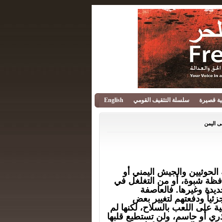
قية قصيرة
سلسلة التثقيف القومي
English
ى اليمن
لحوثيين والجيش اليمني أو
ة شبوة، أو من التغلغل في
يدة وغيرها. فالعاصفة
ياً ودفعتهم لتغيير بعض
 على اللعب بالسلاح، لكنها لم
ي أو حاسم، ولن تستطيع قلبها