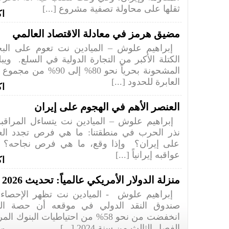
ثقلها على محاولة تصفية مشروع [...]
اك
مضيق هرمز في معادلة الاقتصاد العالمي
إبراهيم علوش – الميادين نت تعوم على البح
الكتلة الأكبر من التجارة الدولية في السلع. ويب
المشحونة بحرياً نحو 80% إلى 
العابرة للحدود [...]
اك
العنصر الأهم في الهجوم على إيران
إبراهيم علوش – الميادين نت يتساءل المراقبون
نذر الحرب في منطقتنا: ما هي فرص تجدد العد
على إيران؟ وإذا وقع، ما هي فرص نجاحه؟
عواقبه إيرانياً [...]
اك
منزلة الدولار الأمريكي عالمياً: تحديث 2026
إبراهيم علوش - الميادين نت تظهر الإحصاءا
صندوق النقد الدولي في موقعه أن حصة الدو
انخفضت من نحو 58% من احتياطيات البنوك
الفصل الثالث من سنة 2024 [...]