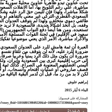
تحت عناوين تبدو ظاهرياً عناوينَ محليةً سوريةً 
مباشرة، على رغم التلويح بها، أما الانفلات السع
شكلاً مباشراً، ولهذا فإن لليمن حقَ الرد عليه بش
السعودي-القطري-التركي غير معني بالتفاهم أو 
طائفي دموي متخلف، ولهذا لم يتوقف العدوان ال
وقفه، بل اتخذ اشكالاً جديدة، فالسعودية لا تريد حل
تستعبده. ومن هنا أيضاً دفع النواب الجمهوريين (ا
سعود في الإقليم) في لجنة القوات المسلحة الأمري
والأكراد مباشرة، الأمر الذي يعني موضوعياً تفكيك
العبرة أن ثمة هامش للرد على العدوان السعودي 
ضرورة للرد عليه، لأنه لن يتوقف من تلقاء نفسه ما
ضرورة أن يكون مثل ذلك الرد يمنياً وعربياً صرفاً، ل
إلى حرب إقليمية كبرى بين السعودية وإيران، ولك
اليمني أفضليتهم المعنوية في الصراع. كذلك ثمة إم
قصف صاروخي أو عمليات اقتحام وانسحاب، أو لأي ر
لكن لا بد من رد ما، قبل أن تُدمر البقية الباقية 
إبراهيم علوش
البناء 6 أيار 2015
للمشاركة على فيسبوك:
hp?story_fbid=1101680139849220&id=100000217333066&pnref=story
لا تعليقات |
رابط
| اشترك
الموضوعات
او
ا