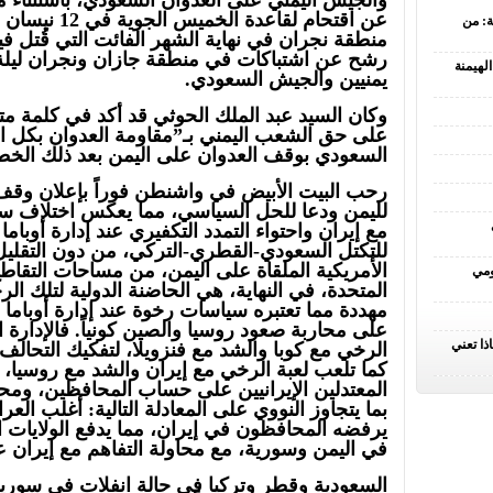
ة: من
منطقة نجران في نهاية الشهر الفائت التي قُتل في
لهيمنة
يمنيين والجيش السعودي.
على حق الشعب اليمني بـ”مقاومة العدوان بكل الو
السعودي بوقف العدوان على اليمن بعد ذلك ال
رحب البيت الأبيض في واشنطن فوراً بإعلان وقف
لليمن ودعا للحل السياسي، مما يعكس اختلاف سلم 
مع إيران واحتواء التمدد التكفيري عند إدارة أوباما
للتكتل السعودي-القطري-التركي، من دون التقليل،
الأمريكية الملقاة على اليمن، من مساحات التقاطع
ومي
المتحدة، في النهاية، هي الحاضنة الدولية لتلك الر
مهددة مما تعتبره سياسات رخوة عند إدارة أوباما 
على محاربة صعود روسيا والصين كونياً. فالإدارة الأ
ذا تعني
الرخي مع كوبا والشد مع فنزويلا، لتفكيك التحالف 
كما تلعب لعبة الرخي مع إيران والشد مع روسيا، 
المعتدلين الإيرانيين على حساب المحافظين، ومحاو
بما يتجاوز النووي على المعادلة التالية: أغلب الع
يرفضه المحافظون في إيران، مما يدفع الولايات 
في اليمن وسورية، مع محاولة التفاهم مع إيرا
السعودية وقطر وتركيا في حالة انفلات في سورية، ل