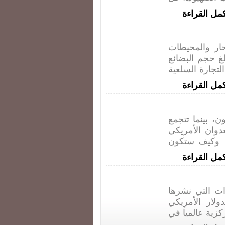
مل القراءة
ار والمحيطات
لغ حجم البضائع
90% من مجموع التجارة السلعية
مل القراءة
، بينما تتجمع
وان الأمريكي
 وكيف ستكون
مل القراءة
ت التي نشرها
لار الأمريكي
 المركزية عالمياً في