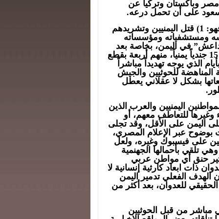
 مصر وباكستان وتركيا عن
 سعود على أن تحمل درعه.
أما ما نجحت “عاصفة الحزم” في القيام به فعلاً فهو: 1) قتل اليمنيين وتشريدهم
ارسه ومستشفياته ومؤسساته
دة” و”داعش” في اليمن، بخاصة بعد
فيديو “داعش” قبل أيام الذي يوثق جريمة تصفية 15 جندياً يمنياً، منهم أربعة بقطع
م الذي يوجه تهديداً مباشراً
و3) دفع القوى اليمنية المناهضة للحوثيين والجيش
اتها بشكل لا عقلاني يعطل
ور.
واطنين اليمنيين والعرب الذين
 وغيرها للتعاطف معهم، أو
على اليمن على الأقل، وقد تجلى
 بوضوح عبر الإعلام المصري،
يين على فيسبوك وغيره، ولعل
هي تلقي بأحمالها الجهنمية
يثير حنق أي مواطن عربي
ان ذات ابعاد كارثية إنسانية لا
ن الهدف الفعلي تدمير اليمن
الحقيقي للعدوان، بعد أكثر من
ي مباشر من قبل الحوثيين
تناقلته بعض المواقع الإخبارية