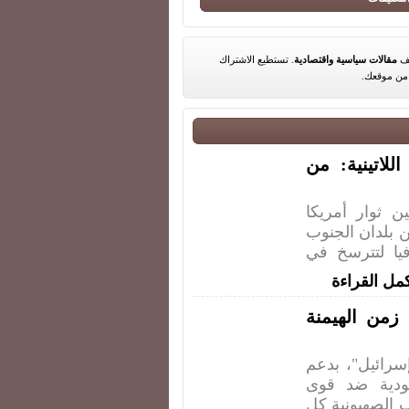
مقالات سياسية واقتصادية
. تستطيع الاشتراك
ن موقعك.
لاتينية: من
ن ثوار أمريكا
ين بلدان الجنوب
فيا لتترسخ في
مل القراءة
من الهيمنة
ائيل"، بدعم
ودية ضد قوى
 الصهيونية كل