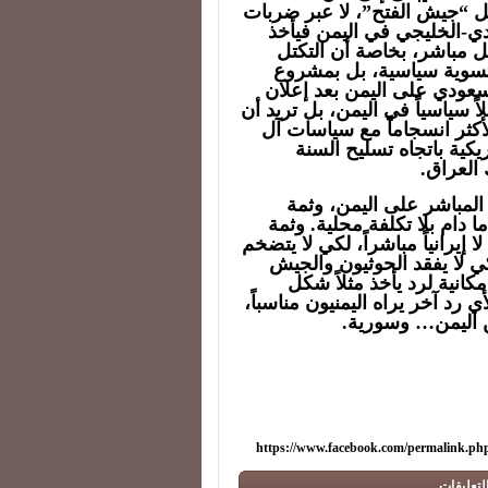
مثل “جيش الفتح”، لا عبر ضربات
ودي-الخليجي في اليمن فيأخذ
كل مباشر، بخاصة أن التكتل
بتسوية سياسية، بل بمشروع
سعودي على اليمن بعد إعلان
اً سياسياً في اليمن، بل تريد أن
لأكثر انسجاماً مع سياسات آل
كية باتجاه تسليح السنة
 العراق.
المباشر على اليمن، وثمة
 دام بلا تكلفة محلية. وثمة
ا إيرانياً مباشراً، لكي لا يتضخم
ي لا يفقد الحوثيون والجيش
كانية لرد يأخذ مثلاً شكل
د آخر يراه اليمنيون مناسباً،
من اليمن… وسورية.
https://www.facebook.com/permalink.p
لتعليقات