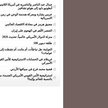
جمال عبد الناصر والناصرية في أمريكا اللاتيني
أنطونيو داود إلى هوغو تشافيز
عزمي بشارة ومعركة هندسة الوعي في زمن ا
الامبريالية
مضيق هرمز في معادلة الاقتصاد العالمي
العنصر الأهم في الهجوم على إيران
منزلة الدولار الأمريكي عالمياً: تحديث 2026
طلقة تـنوير 100
العولمة: هل تباطأت، أم ماتت، أم تشظت إلى
عولمات؟
غرينلاند في الحسابات الاستراتيجية للأمن الق
الأميركي
قضية محمد فرج في سياقها الأردني
استراتيجية الأمن القومي الأمريكي الجديدة: ما
بالنسبة للعالم وإلينا؟