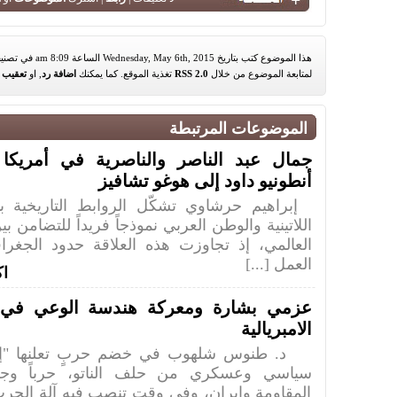
هذا الموضوع كتب بتاريخ Wednesday, May 6th, 2015 الساعة 8:09 am في تصنيف
لمتابعة الموضوع من خلال
RSS 2.0
تغذية الموقع. كما يمكنك
اضافة رد
, او
تعقيب
م
الموضوعات المرتبطة
جمال عبد الناصر والناصرية في أمريكا ال
أنطونيو داود إلى هوغو تشافيز
إبراهيم حرشاوي تشكّل الروابط التاريخية بي
اللاتينية والوطن العربي نموذجاً فريداً للتضامن ب
العالمي، إذ تجاوزت هذه العلاقة حدود الجغرا
العمل [...]
اك
عزمي بشارة ومعركة هندسة الوعي في ز
الامبريالية
د. طنوس شلهوب في خضم حربٍ تعلنها "إسر
سياسي وعسكري من حلف الناتو، حرباً وج
المقاومة وإيران، وفي وقت تنصب فيه آلة الحرب