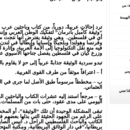
ة: من
لهيمنة
ترد إحالاتٍ عربيةً، دورياً، من كتاب وباحثين عرب
“وثيقة كامبل بانرمان” لتفكيك الوطن العربي وإ
أي في فلسطين. وهي وثيقة يفترض أنها نتجت من 
فيه منع نقل التكنولوجيا إلى الأمة العربية، وإثارة 
وزرع كيان في فلسطين يفصل جناحها الآسيوي عن 
تبدو سردية الوثيقة جذابةً عربياً إلى حدٍ لا يقاوم ب
أ – اعترافاً موثقاً من طرف القوى الغربية.
ومي
ب – مخططاً مرسوماً طبق الأصل لما جرى في الو
العثماني.
ذا تعني
ج – مرجعاً استند إليه عشرات الكتاب والباحثين
اليومي على مدى عقود، حتى بات من المسلمات.
تبقى المشكلة الوحيدة أن تلك “الوثيقة”، أو المخطط،
على الرغم من الجهود الحثيثة التي بذلها بعضهم ف
الكاتب والباحث الفلسطيني الراحل د. انيس الصا
بريطانيا،”في دار الوثائق البريطانية، ومكتبة الم