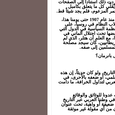
دت ذلك استناداً إلى الصفحات
يُفَلّي كل ما يتعلق بكامبل
مر المزعوم، فلم يجد شيئاً قط.
ولم تتسرب الوثيقة المفترضة عبر شقوق السنين منذ عام 1907 حتى يومنا هذا،
و بعد انقلاب النظام في روسيا، على
نظمة السياسية في الدول التي
بعضها تحت احتلال ألماني في
، مع العلم أن هتلر، الذي لم
ريطانيين، كان سيجد مصلحة
لمسلمين إلى صفه.
ل بانرمان؟
تاريخ، ولو كان حديثاً، إن هذه
علمي، أو ضعفه بالأحرى، في
عربي لتداول الخرافة، ما دامت
ونا للوثائق والوقائع
في وطننا العربي عبر التاريخ
د ضعيفة أو واهية، تحت عنوان
 من أي مقولة غير موثقة