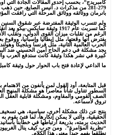
كامبريدج”، بحسب إحدى المقالات الجادة التي أور
279-281 من مذكرات د. أنيس الصايغ، حين ذهب 
بانرمان ووثائقه ووثائق المرحلة التي رافقت المؤت
كما تسربت عام 1917 وثيقة سايكس-بيك
الرغم من تقلبات ميزان القوى الدولي، وتقلّب الأ
يفترض أنها وقعتها، مثل إيطاليا وإسبانيا، ووقوع 
الحرب العالمية الثانية، مثل فرنسا وبلجيكا وهولندا
يجد مشكلة في دعم الحاج أمين الحسيني ضد الب
كبيرة في نشر هكذا وثيقة كانت ستدفع العرب وا
ما الداعي لإعادة فتح باب الحوار حول وثيقة كامب
قبل المتابعة، أود القول لمن يأنفون من الاهتمام بال
السطور تتناول شأناً معاصراً هو مشكلة المنهج ال
الصف القومي والمقاوِم، ومشكلة قابلية العقل ال
تروق لأسماعه.
ينتج عن ذلك مشكلة أخرى، سياسية، هي تسخيف عد
الحقيقية، والتي لا يمكن إنكارها، لما فتئ يقوم به 
الحديث برمته، بذريعة ارتباطها في خطابنا بأساني
“نظرية المؤامرة”. ومن جرب كيف ينال الغربيون
نطلقها يفهم جيداً معنى هذا الكلام.