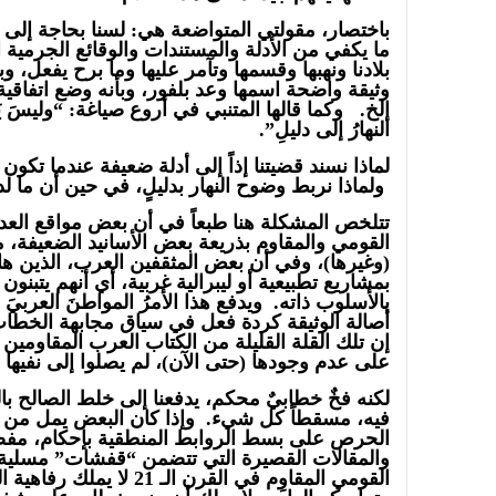
باختصار، مقولتي المتواضعة هي: لسنا بحاجة إلى و
ما يكفي من الأدلة والمستندات والوقائع الجرمية ا
بلادنا ونهبها وقسمها وتآمر عليها وما برح يفعل، 
وثيقة واضحة اسمها وعد بلفور، وبأنه وضع اتفاق
إلخ. وكما قالها المتنبي في أروع صياغة: “وليسَ يَصِ
النهارُ إلى دليلِ”.
لماذا نسند قضيتنا إذاً إلى أدلة ضعيفة عندما تكون ل
ولماذا نربط وضوح النهار بدليلٍ، في حين أن ما لد
تتلخص المشكلة هنا طبعاً في أن بعض مواقع الع
القومي والمقاوم بذريعة بعض الأسانيد الضعيفة، م
(وغيرها)، وفي أن بعض المثقفين العرب، الذين ها
بمشاريع تطبيعية أو ليبرالية غربية، أي أنهم يتبنو
بالأسلوب ذاته. ويدفع هذا الأمرُ المواطنَ العربيَ 
أصالة الوثيقة كردة فعل في سياق مجابهة الخطا
إن تلك القلة القليلة من الكتاب العرب المقاومين ال
على عدم وجودها (حتى الآن)، لم يصلوا إلى نفيها أو
لكنه فخٌ خطابيٌ محكم، يدفعنا إلى خلط الصالح بال
فيه، مسقطاً كل شيء. وإذا كان البعض يمل من كث
الحرص على بسط الروابط المنطقية بإحكام، مفضل
والمقالات القصيرة التي تتضمن “قفشات” مسلية 
القومي المقاوِم في القرن الـ 