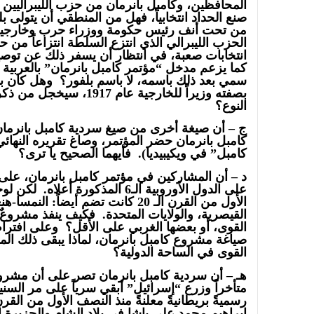
المحافظين، وكامبل بانرمان من حزب الليبراليين (
صنع الحداد انتخابياً، فهل من المنطقي أن يتولى ب
من تحت أنف رئيس حكومة ووزراء حرب وخارجي
انتخابات صعبة، في انتظار أن يسفر ذلك عن توصي
كما يزعم مدخل “مؤتمر كامبل بانرمان” بالعربية ف
سمي بعد ذلك باسمه، لا باسم بلفور؟ وهل كان بل
بصفته وزيراً للخارجية عام 
النوع؟
ج – أن صيغة أخرى من صيغ سردية كامبل بانرمان
كامبل بانرمان حضر المؤتمر، وصاغ تقريره النهائ
كامبل” في ويكيبيديا). فأيهما الصحيح يا ترى؟
د – أن المشاركين في مؤتمر كامبل بانرمان، على
على الدول الأوروبية الـ6 المذكورة 
الأول من القرن الـ 20 كانت تضم أيضاً: ا
القيصرية، والولايات المتحدة. فكيف ينفذ مشروعٌ
القوى، أو بعضها الغربي على الأقل؟ وعلى افتر
صياغة مشروع كامبل بانرمان، لماذا يبقى ذلك المش
القوى في الساحة الدولية؟
هـ – أن سردية كامبل بانرمان تصر على أن مشروع
متأخراً وزرع “إسرائيل” أبقي سرياً على مر السن
إبراهيم محمد علي باشا في بلاد الشام والجزيرة ال