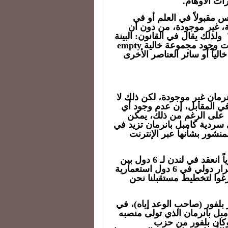
ات الأوهام.
س مقبولاً في العلم أو في
قة، غير موجودة، من دون أن
ولذلك يقال في القانون: البينة
على من ادعى. ولا تستطيع في الرياضيات أن تثبت وجود مجموعة خالية empty
الياً أو سائر العناصر الأخرى
انرمان غير موجودة، لكن ذلك لا
في المقابل، إن عدم وجود أي
 على الرغم من ذلك، يمكن
سردية كامبل بانرمان تزيد في
لمنشور بشأنها عبر الإنترنت
أ – أن سردية كامبل بانرمان تدّعي أن مؤتمراً سرياً انعقد في لندن لـ 6 دول بين
عامي 1905 و1907، فهل يعقل أن يترك أصحاب قرار دولي في 6 دول استعمارية
غوا لتخطيط مستقبلنا نحن
 بلفور (صاحب الوعد إياه)، في
مبل بانرمان الذي تولى منصبه
، بعد بلفور، وبقي فيه حتى عام 1908. وكان بلفور من حزب