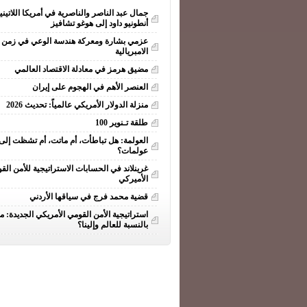
جمال عبد الناصر والناصرية في أمريكا اللاتيني
أنطونيو داود إلى هوغو تشافيز
عزمي بشارة ومعركة هندسة الوعي في زمن ا
الامبريالية
مضيق هرمز في معادلة الاقتصاد العالمي
العنصر الأهم في الهجوم على إيران
منزلة الدولار الأمريكي عالمياً: تحديث 2026
طلقة تـنوير 100
العولمة: هل تباطأت، أم ماتت، أم تشظت إلى
عولمات؟
غرينلاند في الحسابات الاستراتيجية للأمن الق
الأميركي
قضية محمد فرج في سياقها الأردني
استراتيجية الأمن القومي الأمريكي الجديدة: ما
بالنسبة للعالم وإلينا؟