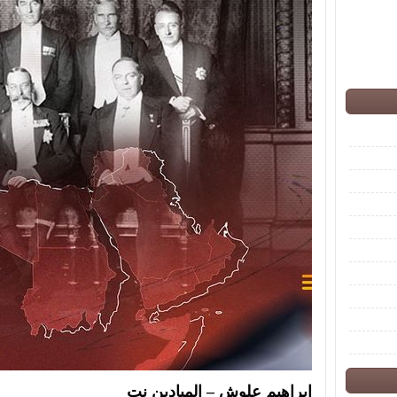
إبراهيم علوش – الميادين نت