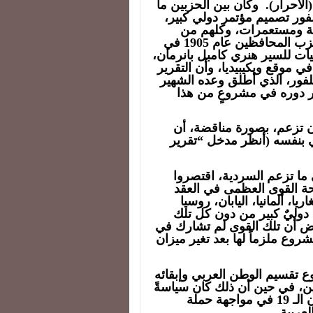
الأحرار). وكان بين الحزبين ما
لفور تصميم مؤتمر دولي كبير،
ة ومستعمرات، وكلهم من
الحزب الليبرالي الذي انتزع السلطة انتزاعاً من حزب المحافظين عام 1905 في
ات للسير هنري كامبل بانرمان،
ي موقع ويكيبيديا، وأن التقرير
فور، الذي أطلق وعده الشهير
1917، سيخجل من ذكر دوره في مشروعٍ من هذا
 تزعم، بصورة مناقضة، أن
ي بنفسه (أنظر مدخل “تقرير
 ما تزعم السردية، اقتصروا
أعلاه. لكن لوحة القوى العظمى في العقد
لنمسا-هنغاريا، ألمانيا، اليابان، روسيا
 دوليٌ كبير من دون كل تلك
اض أن تلك القوى لم تشارك في
روع ملزماً لها بعد تغير ميزان
 تقسيم الوطن العربي وإبقائه
ين، في حين أن ذلك كان سياسةً
رسميةً بريطانيةً معلنةً منذ النصف الأول من القرن الـ 19 في مواجهة حملة
عربية.