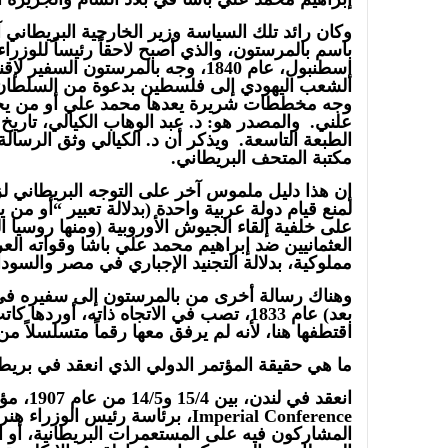
وكان رائد تلك السياسة وزير الخارجية البريطاني
باسم بالمرستون، والذي أصبح لاحقاً رئيساً للوز
إسطنبول، عام 1840، وجه بالمرستون السف
الشعب اليهودي إلى فلسطين بدعوة من السلطان
وجه مخططات شريرة يعدها محمد علي أو من يخ
الطبعة التاسعة. ويذكر أن د. الكيالي وثق الرسا
مكتبة المتحف البريطاني.
إن هذا دليل ملموس آخر على التوجه البريطاني
لمنع قيام دولة عربية واحدة (بدلالة تعبير “أو من 
على خلفية إلقاء الجيوش الأوروبية (ومنها روسيا ا
العثمانيين ضد إبراهيم محمد علي باشا وقواته العربي
مملوكية، بدلالة التجنيد الإجباري في مصر والسودا
وهناك رسالة أخرى من بالمرستون إلى سفيره في نا
بعد) عام 1833، تصب في الاتجاه ذاته، أور
اقتطفها هنا، لأنه لم يرفق معها رقماً متسلسلاً م
ما هي حقيقة المؤتمر الدولي الذي انعقد في بريطا
انعقد في 
Imperial Conference، برئاسة رئيس ا
المشاركون فيه على المستعمرات البريطانية، أو الت