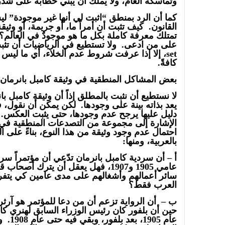
وتماسكه العام، ولا يملك أن يبني خطابه على شذر
كما أن الرد بمنطق “اثبت لي أنها غير موجودة” لي
القانون. كيف تثبت أن أمراً ما، أو جريمة، أو وثي
تمتلك معرفة كاملة بكل ما هو موجودٌ في العالم؟ 
set، إلا إذا عرفت شروط عدم الخلاء، أي ما ليس خ
كافةً.
بعض المشاكل المنطقية في وثيقة كامبل بانرمان
لا نستطيع أن نثبت بالمطلق إذاً أن وثيقة كامبل ب
يعد بذاته بينة على وجودها. لكن يمكن أن نقول، 
دليل عليها يرجح عدم وجودها، حتى يثبت العكس.
الإشارة إلى مجموعة من التصدعات المنطقية في 
احتمال عدم وجود وثيقة من هذا النوع، بناءً على ا
بالعربية، ومنها:
سائر أعمالهم وأشغالهم على مدى عامين كي يتفر
العرب فقط؟
ب – أن الرواية تزعم أن من دعا للمؤتمر هو آرثر
حين أن بلفور كان رئيس الوزراء السابق لهنري كا
عام 1905