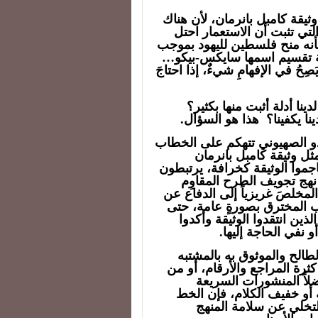
ثيقة كامبل بانرمان، لأن هناك
لتي تثبت أن الاستعمار احتل
وبأنه منح فلسطين لليهود بموجب
ية تقسيم اسمها سايكس-بيكو…
حُ في الإفهامِ شيءٌ، إذا احتاجَ
دينا أدلة أثبت منها بكثير؟
ينا يكفينا؟ هذا هو السؤال.
دو الصهيوني تتهكم على الخطاب
ثل وثيقة كامبل بانرمان
جموا الوثيقة كخرافة، يرتبطون
ن نهج تجويف الطرح المقاوِم
المخلصَ غريزياً إلى الدفاع عن
ب المخترق بصورةٍ عامة، حتى
ذين انتقدوا الوثيقة وأكدوا
 نفي الحاجة إليها.
طالح والموثوق به بالمشتبه
رة المراجع والأرقام، أو من
اً المنشورات السريعة
أو خفيف الكلام، فإن الخط
21 لا يملك رفاهية التخلي عن سلامة المنهج