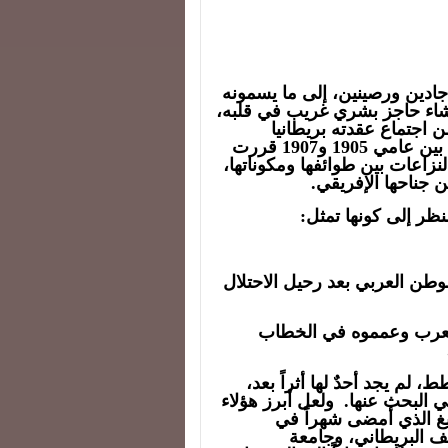
 جادين ورصينين، إلى ما يسمونه
نشاء حاجز بشري غريب في قلبه،
اجتماع عقدته بريطانيا
وفرنسا وهولندا وبلجيكا وإسبانيا وإيطاليا في لندن بين عامي 1905 و1907 قررت
النزاعات بين طوائفها ومكوناتها،
جناحها الإفريقي.
النظر إلى كونها تمثل:
طن العربي بعد رحيل الاحتلال
 العرب وعمموه في الخطاب
 لم يجد أحدٌ لها أثراً بعد،
ي البحث عنها. ولعل أبرز هؤلاء
يغ الذي أمضى شهراً في
تحف البريطاني، وجامعة