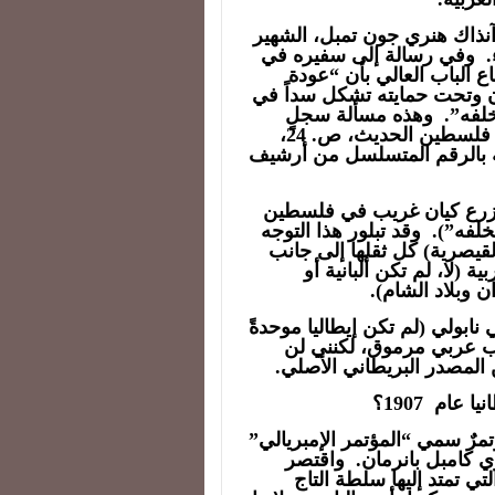
 آنذاك هنري جون تمبل، الشهير
راء. وفي رسالة إلى سفيره في
ير لإقناع الباب العالي بأن “عودة
 وتحت حمايته تشكل سداً في
لفه”. وهذه مسألة سجلٍ
علني. والمصدر هو: د. عبد الوهاب الكيالي، تاريخ فلسطين الحديث، ص. 24،
لة بالرقم المتسلسل من أرشيف
 لزرع كيان غريب في فلسطين
يخلفه”). وقد تبلور هذا التوجه
لقيصرية) كل ثقلها إلى جانب
ة (لا، لم تكن ألبانية أو
ن وبلاد الشام).
بولي (لم تكن إيطاليا موحدةً
دها كاتب عربي مرموق، لكنني لن
ن المصدر البريطاني الأصلي.
نيا عام
1907؟
لندن، بين 15/4 و14/5 من عام 1907، مؤتمرٌ سمي “المؤتمر الإمبريالي”
لوزراء هنري كامبل بانرمان. واقتصر
ي تمتد إليها سلطة التاج