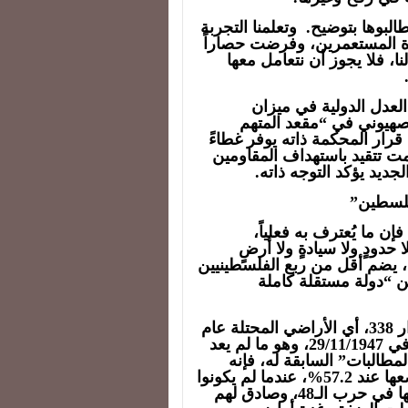
لبوها بتوضيح. وتعلمنا التجربة
ة المستعمرين، وفرضت حصاراً
ا، فلا يجوز أن نتعامل معها
لعدل الدولية في ميزان
س الكيان الصهيوني في “مقعد المتهم
 قرار المحكمة ذاته يوفر غطاءً
مت تتقيد باستهداف المقاومين
ديد يؤكد التوجه ذاته.
 فلسطين”
ن ما يُعترف به فعلياً،
 حدودٍ ولا سيادةٍ ولا أرضٍ
 التاريخية، يضم أقل من ربع الفلسطينيين
 “دولة مستقلة كاملة
فإذا أخذنا ما هو أعلى من سقف قرار 242، والقرار 338، أي الأراضي المحتلة عام
1967، وهو القرار 181، أي قرار تقسيم فلسطين في 29/11/1947، وهو ما لم يعد
2 أسقط نصاً كل “المطالبات” السابقة له، فإنه
أعطى 55% من الأرض لليهود، وبعض المراجع تضعها عند 57.2%، عندما لم يكونوا
يسيطرون إلا 5.6% من الأرض، فانتزعوا 78% منها في حرب الـ48، وصادق لهم