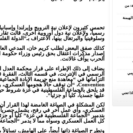
ة: من
لهيمنة
تحمس كثيرون لإعلان نية النرويج وإيرلندا وإسبان
رسمياً، ولإعلان نية دول أوروبية أخرى، قالت تقاري
وسلوفينيا والبرتغال بينها، الاعتراف بـ”الدولة الف
كذلك صفق البعض لطلب كريم خان، المدعي العام ل
إصدار مذكرات اعتقال بحق رئيس وزراء حكومة الاح
الحرب يوآف غالانت.
يضاف إلى ذلك الإطراء على قرار محكمة العدل ال
ومي
Convention، “أن توقف حالاً هجومها الع
قد يلحق بالجماعة الفلسطينية في غزة شروطَ حياة
ذا تعني
عليها جسدياً، كلياً أو جزئياً”.
لكن المشكلة في الصياغة الغامضة لهذا القرار أن 
العسكري، وأي عمل آخر في رفح، يشمل حصرياً ال
بتدمير “الجماعة الفلسطينية في غزة” كلياً أو جزئي
كل العمل العسكري وسواه مما لا يدمر “الجماعة 
وتطرح الصياغة ذاتها أيضاً، على الهامش، تساؤلاً