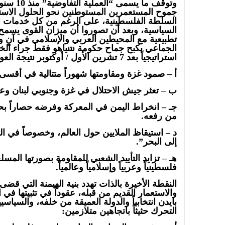
وتوقف ما ي
جموح المستعمرين المستوطنين نحو الحلول الاس
السلطة الفلسطينية، على الرغم من كل خدمات التن
السياسية، وبعد أن تصوروا أن ميزان القوى يسمح ل
تطبيعية مع المحيطين العربي والإسلامي في آنٍ وا
الجماعي بكبح جماح حكومة نتنياهو فقط جراء ال
استراتيجياً بعد 7 تشرين الأول / أوكتوبر نتيجة العوامل التالية:
أ – صمود غزة ومقاومتها شهوراً متتالية في أقس
ب – تعثر جيش الاحتلال في غزة وجنوبي لبنان وع
جـ – انخراط اليمن في المعركة وفرضه حصاراً بحر
من رفعه.
د – استيقاظ الملايين حول العالم، وخصوصاً في ا
إلى البحر”.
هـ – تزايد التأييد الشعبي للمقاومة بصورتها المسل
فلسطينياً وعربياً وإسلامياً وعالمياً.
النقطة الأخيرة بالذات تهدد بنية الهيمنة التي ق
والاستعمار القديم من قبله، عقوداً في تثبيتها في 
بايدن انتخابياً والدولة العميقة من خلفه، والسياسي
التحرك حثيثاً باتجاهين متلازمين: