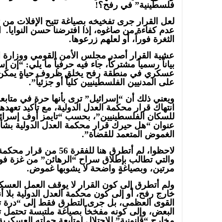
فلسطينية” في رفح؟!
لعل القرار جرى تفخيخه بصياغة تتيح الإفلات من 
عدم كفاءة من صاغوه، إذا افترضنا حسن النوايا. ا
الثغرة فوراً، أو لعلهم زرعوها.
عشية القرار أصدر مجلس الأمن القومي ووزارة ال
بياناً رسمياً مشتركاً، جاء فيه حرفياً ما يلي: “إن
عسكري في منطقة رفح يخلق ظروف حياةٍ يمكن أن
على المدنيين الفلسطينيين كلياً أو جزئياً”.
ويعني ذلك أن “إسرائيل” ترى بأنها حرة في متاب
انتهاك قرار محكمة العدل الدولية، مع تأكيد تعهدها ب
عنوان “هل حيرك قرار محكمة العدل الدولية بشأن
الغموض المتعمد للقضاة”.
لاحظوا، لم أتطرق هنا للفقر
والتي تطالب بإطلاق سراح “الرهائن” من غزة فو
مرتين، وبصياغةٍ واضحة لا يشوبها غموض.
ولم أتطرق إلى كون القرار لا يوقف العمل العس
خارج رفح، أو إلى كون محكمة العدل الدولية بلا أنياب
القوى العظمى، بل جرى التطرق فقط إلى “درة ت
البعض، وإلى كونه مفخخاً بصياغة ملتبسة تحتمل ت
مخارج “قانونية” للاحتلال لمتابعة حملته العسكري