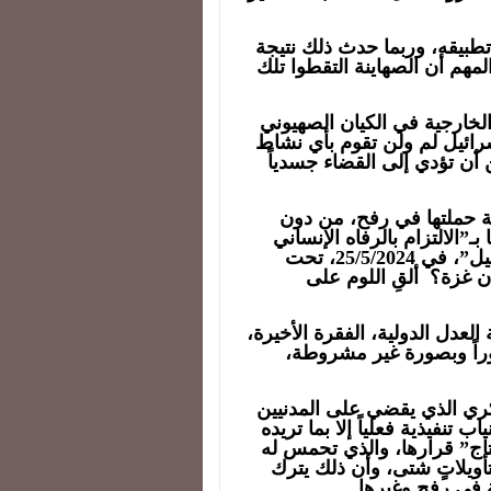
تطبيقه، وربما حدث ذلك نتيجة
لمهم أن الصهاينة التقطوا تلك
خارجية في الكيان الصهيوني
 إسرائيل لم ولن تقوم بأي نشاط
 تؤدي إلى القضاء جسدياً
عة حملتها في رفح، من دون
ـ”الالتزام بالرفاه الإنساني
للسكان الفلسطينيين”، بحسب “تايمز أوف إسرائيل”، في 25/5/2024، تحت
 غزة؟ ألقِ اللوم على
ة 56 من قرار محكمة العدل الدولية، الفقرة الأخيرة،
راً وبصورة غير مشروطة،
كري الذي يقضي على المدنيين
 تنفيذية فعلياً إلا بما تريده
اج” قرارها، والذي تحمس له
أويلاتٍ شتى، وأن ذلك يترك
ة في رفح وغيرها.