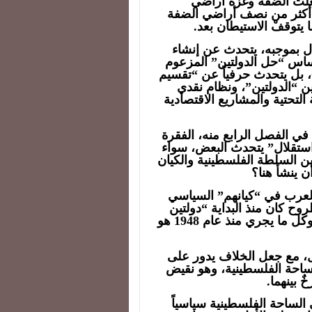
و فجعلت الضفة وغزة أراضي
ى أكثر من نصف أراضي الضفة
كيان الاحتلال بموجبه، يتحدث عن إنشاء
أساس “حل الدولتين” المزعوم
، بل يتحدث حرفياً عن “تقسيم
ن “الدولتين”، ونظام نقدي
تحتية والمشاريع الاقتصادية
مه الاقتصادي، في الفصل الرابع منه، الفقرة
“استقلال” يتحدث البعض، سواء
بين السلطة الفلسطينية والكيان
 ينشأ هنا؟
لعرب في “كيانهم” السياسي
وح كان منذ البداية “دولتين
تحت سقف دولة واحدة” يحكمها ويديرها اليهود. وكل ما يجري منذ عام 1948 هو
لال، مع جعل الخلاف يدور على
ساحة الفلسطينية، وهو نقيض
ٌ بينهما.
الساحة الفلسطينية سياسياً