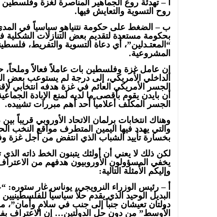
أ – تهدئة روع الجماهير المناصرة لغزة وفلسطين 
روح التسوية والتعايش فيها.
ب – الضغط على حكومة نتنياهو سياسياً في المدى 
بحكومة مستعدة لتقديم بعض التنازلات الشكلية ف
“المعتـدلين”، أي دعاة التسوية والتفريط، فلسطيني
المشروعية.
إن عامل غزة وفلسطين بات عاملاً فعالاً وملحاً،
الداخلي الأمريكي، إلى درجة لم يستوعب بعض ا
الجسر الأمريكي العائم في غزة هدفه انتخابي لإق
أن بايدن يقوم بأقصى ما لديه لمنع الإبادة الجما
الجسر المكلف أعلامياً أحد أهم مبررات تشييده.
والتي يهدد فيها اليمين المتطرف مواقع النخب الح
بخسارة تأييد الشباب الذي انتفض من أجل غزة و
لكن ذلك لا يعني أن أولئك يتبنون الخط ذاته الذي تتب
يخفي المسؤولون الأوروبيون هدفهم من الاعتراف 
وإليكم الأمثلة التالية:
أ – رئيس الوزراء النرويجي، يوناس غار ستوره: “عل
البديل الوحيد الذي يقدم حلاً سياسياً للفلسطينيين 
دولتان تعيشان جنباً إلى جنب في سلامٍ وأمان”، م
الأوسط” من دون حل الدولتين… إن الاعتراف بف