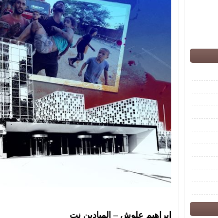
إبراهيم علوش – الميادين نت