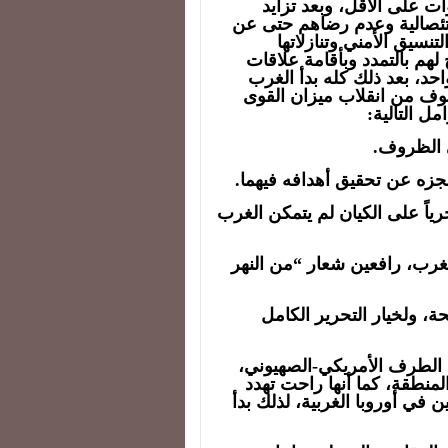
سمى “العملية التفاوضية” منذ 10 سنوات على الأقل، وبعد تزايد
تئصالية وعدم رضاهم حتى عن
سيق الأمني وتنازلاتها
هم بالتمدد وبأقامة علاقات
حد، بعد ذلك كله بدأ الغرب
خوف من انقلاب ميزان القوى
ى الظروف.
جزه عن تحقيق أهدافه فيهما.
ياً على الكيان لم يتمكن الغرب
لغرب، رافعين شعار “من النهر
حة، ولخيار التحرير الكامل
ضى الطرف الأمريكي-الصهيوني،
المنطقة، كما أنها راحت تهدد
ين في أوروبا الغربية، لذلك بدأ