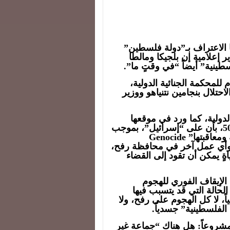
يا الاعتراف بـ”دولة فلسطين”
ر إعلامية إن بلجيكا ومالطا
لسطينية” أيضاً “في وقتٍ ما”.
لمحكمة الجنائية الدولية،
تلال بنجامين نتنياهو ووزير
دولية، كما ورد في موقعها
الرسمي في الإنترنت، في قسمه الثالث، الفقرة 50، بأن على “إسرائيل”، بموجب
التزاماتها في “معاهدة منع جريمة الإبادة الجماعية ومعاقبتها” Genocide
سكري، وأي عمل آخر في محافظة رفح،
ٍ يمكن أن تقود إلى القضاء
الإيقاف الفوري للهجوم
حالة التي قد يتسبب فيها
اً، لا كل الهجوم على رفح، ولا
الفلسطينية” جسدياً.
 مشروعاً: هل هناك “جماعة غير