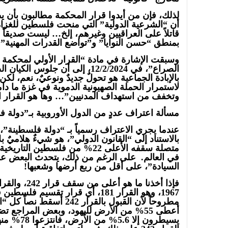
لذلك، فإن من أيدوا قرار المحكمة مطالبون بأن يطا
أن “الشرعية الدولية” التي منحت فلسطين للغزا
قاتلاً على العراقيين وغيرهم، إلخ… ليست صديقاً لن
بمنطق “حسن النوايا” و”تواضع القدرات المهنية”.
وسبقت الإشارة في مادة “القرار الأولي لمحكمة ا
الصراع”، في 12/2/2024، إلى أن جلو
بالإبادة الجماعية هو تحولٌ جديدٌ ونوعيٌ، نعم، لكن
لاستمرار الحملة الصهيونية الدموية في غزة ما دا
وتخفف من استهداف المدنيين”… وها هو القرار الج
مسألة اعتراف عددٍ من الدول الأوروبية بـ”دولة
عندما يجري الاعتراف رسمياً بـ “دولة فلسطينة”، فإ
بالاستناد إلى “القانون الدولي”، هو شيءٌ هلاميٌ بلا
متصلة سقفه الأعلى 22% من فلسطين
في العالم. على الرغم من ذلك، يتحدث البعض عن
السيادة”، على أقل من ربع أرضها وشعبها!
مطروحاً لأن القبول بالقرار 42