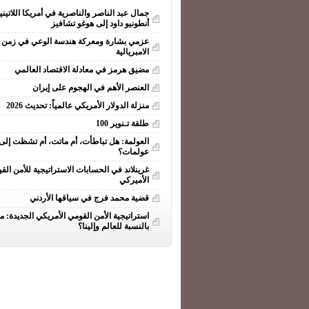
جمال عبد الناصر والناصرية في أمريكا اللاتيني
أنطونيو داود إلى هوغو تشافيز
عزمي بشارة ومعركة هندسة الوعي في زمن ا
الامبريالية
مضيق هرمز في معادلة الاقتصاد العالمي
العنصر الأهم في الهجوم على إيران
منزلة الدولار الأمريكي عالمياً: تحديث 2026
طلقة تـنوير 100
العولمة: هل تباطأت، أم ماتت، أم تشظت إلى
عولمات؟
غرينلاند في الحسابات الاستراتيجية للأمن الق
الأميركي
قضية محمد فرج في سياقها الأردني
استراتيجية الأمن القومي الأمريكي الجديدة: ما
بالنسبة للعالم وإلينا؟