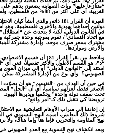
القرار 242 على ذلك، ثم جاءت اتفاقية أوسل
“متنازعاً عليها” وبات الصهاينة يضعون يدهم عل
الغربية، أي على أكثر من 88% من فلسطين، ولما يتوقفْ الاستيطان بعد.
العبرة أن القرار 181 ذاته، والذي أنشأ 
دولتين إحداهما يهودية والأخرى فلسطينية، وهو 
في القانون الدولي، لكنه لا يتحدث عن “استقلال”
مع اتحاد اقتصادي”، تقوم بموجبه وحدة جمركية بي
مشترك بسعر صرف موحد، وإدارة مشتركة للبنية ال
والأرض ومواردها.
ويلاحظ من يقرأ القرار 181 أن قس
“د”، هو القسم الأطول والأكثر تفصيلاً، فعن أي 
استند إلى “القانون الدولي” أو إلى ميزان القوى 
الصهيوني؟ وأي نوع من الإدارة المشتركة يمكن أن
في حين أن الهدف من “التقسيم” هو أن يصوّت ا
الأصغر فقط، لعزلهم سياسياً، أي أن “الحل” المطر
ترويضنا كي نتقبل ذلك كـ”أمر واقع”.
إن إعادتنا إلى سراب الأوهام التعايشية مع الاحت
شروط ذلك التعايش، اسمه النهج التسووي في ال
نهج المقاومة والتحرير، فإما هنا وإما هناك، ولا برزخ
وبعد انكشاف نهج التسوية مع العدو الصهيوني في 