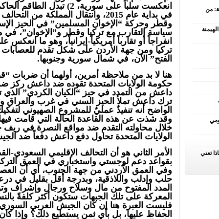
انعكست سلباً على سورية، 2) تب
ة: من
في بداية عام 2015، وانتقال المملكة من
وقطر وحركة “الإخوان المسلمين” في الحيز الإسل
لهيمنة
سياسة التقارب مع تركيا وقطر و”الإخوان”، في مو
انفراجاً أو تقارباً أمريكياً-إيرانياً، وهو ما انع
تركيا ومن جهة الأردن على شكل تقدم للعصابات
الفتح” الآن، في شمال سورية وجنوبها.
هنا لا بد من ملاحظة أمرين، أولهما أن ضربات “
حكومة الولايات المتحدة تقوده ضد داعش ركز ضر
داعش من التمدد في حيز “الكيان الكردي” الذي تر
ترك داعش تملأ الحيز السني في غرب والعراق 
الواضح أنه تنفيذٌ عمليٌ للمشروع الصهيوني لتفكي
وقد شذت عن هذه القاعدة الحالة التي قامت في
ومي
خلال محاولته التقدم ضد مواقع النصرة في ريف ح
الولايات المتحدة تحاول دفع داعش دفعاً ضد الج
الأمر الثاني هو أن التحالف الإقليمي السعودي-ا
ذا تعني
بقواعد دعم لوجستي واستخباري في العمق الترك
وفي العمق الأردني من جهة الجنوب، أي أن الع
حلب وإدلب واللاذقية، وبدرجة أقل بقليل في درع
المدد المفتوح من مال وسلاح ورجال وإشراف وتو
المعركة على تلك الجبهات ستكون أكثر كلفةً بال
فليست العبرة هنا إن كان الجيش العربي السوري
الحفاظ عليها، بل بأي ثمن يستطيع ذلك؟ وإذا كان