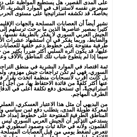
على المدى القصير، هل يستطيع المواظبة على دف
سيعرض نفسه لاستنزاف في الموارد البشرية، الأكث
بخاصةً، قد تكشفه استراتيجياً على مستوى الحرب
نشير أيضاً أن العصابات المسلحة والجهات الإقليمية 
كثيراً بمصير عناصرها الذين ما برحت ترسلهم إل
الجيش العربي السوري لا يفكر بالطريقة نفسها، و
والضابط، وربما يفكر في أن استشهاد عشرات الآ
طرفية مفتوحة على خطوط دعم خلفية للعصابات
عليها، قد يكون أثره السلبي أكثر ضرراً بكثير من 
سيما إذا لم يتطوع شباب تلك المناطق بالآلاف وعش
ثمة اقتصاد في الموارد البشرية في منطق التراج
السوري، فهي لم تكن تراجعات جيش مهزوم، ولم ت
بل كانت أقرب لانسحابات منظمة اتخذت بقرار في 
عنها أكثر كلفةً من فائدة الاحتفاظ بها، من أجل إ
استراتيجيةً، أي تستحق دفع تكلفة أعلى في الدفاع
الطرف المهاجم.
من البديهي أن مثل هذا الاعتبار العسكري، العمل
لمعركة طويلة المدى، يتطلب دفع ثمن سياسي و
المناطق الطرفية المفتوحة على خطوط إمداد خلف
يستدعي التذكير أن الجيش العربي السوري ليس من
القلمون، ولأنه في حالة ثبات وصمود اسطوري في 
تتعرض لضغط يومي من قِبل العصابات المسلحة، 