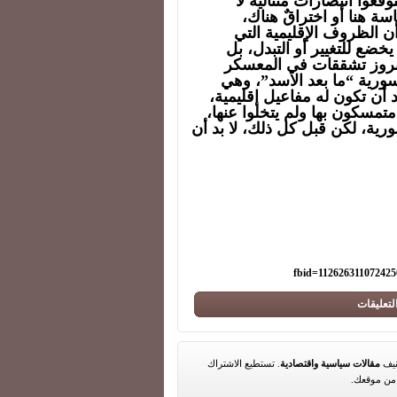
قعوا انتصارات متتالية لا
ة هنا أو اختراقٌ هناك،
 أن الظروف الإقليمية التي
خضع للتغيير أو التبدل، بل
 بروز تشققات في المعسكر
سورية “ما بعد الأسد”، وهي
د أن تكون له مفاعيل إقليمية،
 متمسكون بها ولم يتخلوا عنها،
رية، لكن قبل كل ذلك، لا بد أن
fbid=112626311072425
لتعليقات
مقالات سياسية واقتصادية
. تستطيع الاشتراك
ن موقعك.