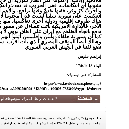
اللاذقية وإدلب، وعموماً على أنصار سورية أن لا يتو
تشوبها أي انتكاسات، ففي الحروب قد تحدث انتكاس
والحربُ كرٌ وفر، ففيها تقدمٌ وفيها تراجع، والأهم
انعكست على سورية سلبياً ليست قدراً محتوماً لا ي
هناك ظروف إقليمية ودولية أخرى تعاكسها، منها
الآخر، فالإدارة الأمريكية باتت تتساءل عن مصير 
تدفع باتجاه التفاهم مع إيران على اتفاق نووي لا ب
كما أن لسورية حلفاء دوليين وإقليميين أثبتوا أنهم
وهنالك أيضاً الموقف المصري الذي بات أقرب لسو
نضع ثقتنا في الجيش العربي السوري.
إبراهيم علوش
البناء 17/6/2015
للمشاركة على فيسبوك:
https://www.facebook.com/photo.php?
6&set=a.306925965991312.96654.100000217333066&type=1&theater
لا تعليقات |
رابط
| اشترك
الموضوعات
او
ا
هذا الموضوع كتب بتاريخ Wednesday, June 17th, 2015 الساعة 8:54 am في تصنيف
لمتابعة الموضوع من خلال
RSS 2.0
تغذية الموقع. كما يمكنك
اضافة رد
, او
تعقيب
م