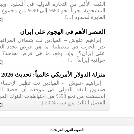
الكتلة الأكبر من التجارة الدولية في السلع. ويب
المشحونة بحرياً نحو 80% إلى 
العابرة للحدود [...]
اك
العنصر الأهم في الهجوم على إيران
إبراهيم علوش – الميادين نت يتساءل المراقبون
نذر الحرب في منطقتنا: ما هي فرص تجدد العد
على إيران؟ وإذا وقع، ما هي فرص نجاحه؟
عواقبه إيرانياً [...]
اك
منزلة الدولار الأمريكي عالمياً: تحديث 2026
إبراهيم علوش - الميادين نت تظهر الإحصاءا
صندوق النقد الدولي في موقعه أن حصة الدو
انخفضت من نحو 58% من احتياطيات البنوك
الفصل الثالث من سنة 2024 [...]
اك
.
الصوت العربي الحر
2026