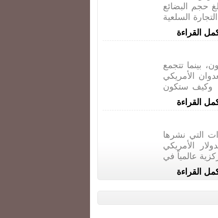
لغ حجم البضائع
90% من مجموع التجارة السلعية
مل القراءة
، بينما تتجمع
وان الأمريكي
 وكيف ستكون
مل القراءة
ت التي نشرها
لار الأمريكي
 المركزية عالمياً في
مل القراءة