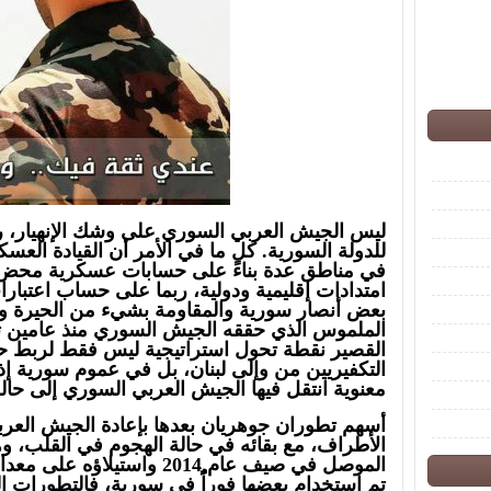
ليس الجيش العربي السوري على وشك الإنهيار، رغ
للدولة السورية. كل ما في الأمر أن القيادة العس
في مناطق عدة بناءً على حسابات عسكرية محض،
امتدادات إقليمية ودولية، ربما على حساب اعتبار
بعض أنصار سورية والمقاومة بشيء من الحيرة وال
الملموس الذي حققه الجيش السوري منذ عامين ت
القصير نقطة تحول استراتيجية ليس فقط لربط 
التكفيريين من وإلى لبنان، بل في عموم سورية 
معنوية انتقل فيها الجيش العربي السوري إلى حال
أسهم تطوران جوهريان بعدها بإعادة الجيش العرب
الموصل في صيف عام 2014 واست
تم استخدام بعضها فوراًُ في سورية، فالتطورات ال