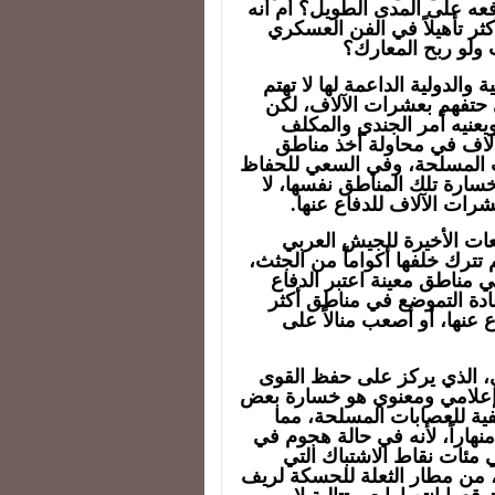
عه على المدى الطويل؟ أم أنه
ر تأهيلاً في الفن العسكري
 ولو ربح المعارك؟
والدولية الداعمة لها لا تهتم
ى حتفهم بعشرات الآلاف، لكن
يعنيه أمر الجندي والمكلف
لاف في محاولة أخذ مناطق
 المسلحة، وفي السعي للحفاظ
خسارة تلك المناطق نفسها، لا
رات الآلاف للدفاع عنها.
عات الأخيرة للجيش العربي
ترك خلفها أكواماً من الجثث،
مناطق معينة اعتبر الدفاع
عادة التموضع في مناطق أكثر
 عنها، أو أصعب منالاً على
ي، الذي يركز على حفظ القوى
إعلامي ومعنوي هو خسارة بعض
ية للعصابات المسلحة، مما
هاراً، لأنه في حالة هجوم في
مئات نقاط الاشتباك التي
من مطار الثعلة للحسكة لريف