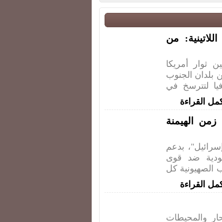
لاتينية: من
ن ثوار أمريكا
ين بلدان الجنوب
فيا لتترسخ في
مل القراءة
من الهيمنة
ائيل"، بدعم
ودية ضد قوى
 الصهيونية كل
مل القراءة
ار والمحيطات