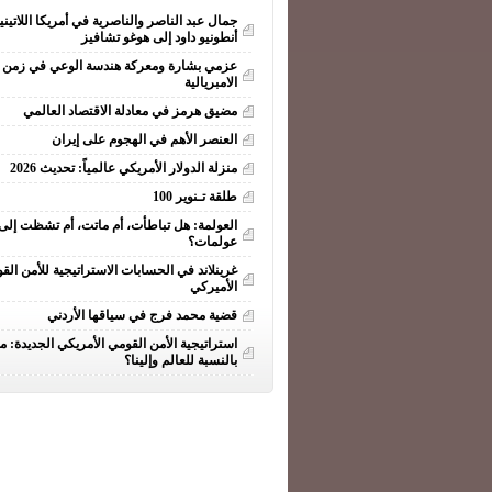
جمال عبد الناصر والناصرية في أمريكا اللاتيني
أنطونيو داود إلى هوغو تشافيز
عزمي بشارة ومعركة هندسة الوعي في زمن ا
الامبريالية
مضيق هرمز في معادلة الاقتصاد العالمي
العنصر الأهم في الهجوم على إيران
منزلة الدولار الأمريكي عالمياً: تحديث 2026
طلقة تـنوير 100
العولمة: هل تباطأت، أم ماتت، أم تشظت إلى
عولمات؟
غرينلاند في الحسابات الاستراتيجية للأمن الق
الأميركي
قضية محمد فرج في سياقها الأردني
استراتيجية الأمن القومي الأمريكي الجديدة: ما
بالنسبة للعالم وإلينا؟