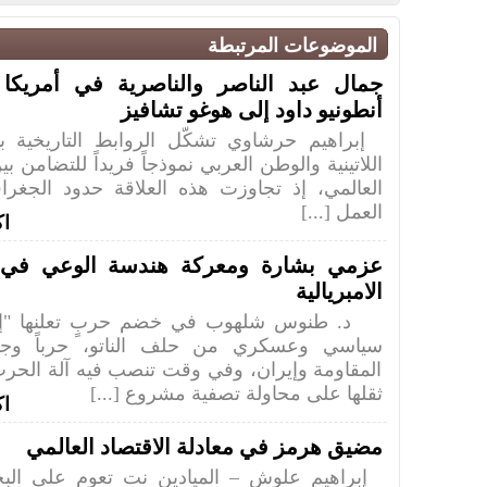
الموضوعات المرتبطة
جمال عبد الناصر والناصرية في أمريكا ال
أنطونيو داود إلى هوغو تشافيز
إبراهيم حرشاوي تشكّل الروابط التاريخية بي
اللاتينية والوطن العربي نموذجاً فريداً للتضامن ب
العالمي، إذ تجاوزت هذه العلاقة حدود الجغرا
العمل [...]
اك
عزمي بشارة ومعركة هندسة الوعي في ز
الامبريالية
د. طنوس شلهوب في خضم حربٍ تعلنها "إسر
سياسي وعسكري من حلف الناتو، حرباً وج
المقاومة وإيران، وفي وقت تنصب فيه آلة الحرب
ثقلها على محاولة تصفية مشروع [...]
اك
مضيق هرمز في معادلة الاقتصاد العالمي
إبراهيم علوش – الميادين نت تعوم على البح