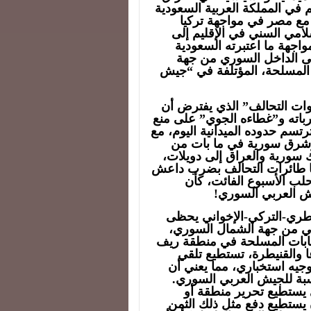
دل الطاقم الحاكم في المملكة العربية السعودية
 التحالف مع مصر في مواجهة تركيا
امي السني في الإقليم إلى
اجهة ما اعتبرته السعودية
كس على الداخل السوري من جهة
 المسلحة، المؤتلفة في “جيش
قوات التحالف” الذي يفترض أن
باته و”غطاءه الجوي” على منع
تسم حدوده الميدانية اليوم، مع
وشرق سورية في ما بات من
ك سورية والعراق إلى دويلات،
ها طائرات التحالف بضرب داعش
لب الأسبوع الفائت، كأن
يش العربي السوري!
لقطري-التركي-الإخواني يحظى
ي من جهة الشمال السوري،
صابات المسلحة في منطقة ريف
ا والقنيطرة، تستطيع تلقي
جيه استخباري، مما يعني أن
نسبة للجيش العربي السوري.
 يستطيع تحرير منطقة أو
 يستطيع دفع مثل ذلك الثمن