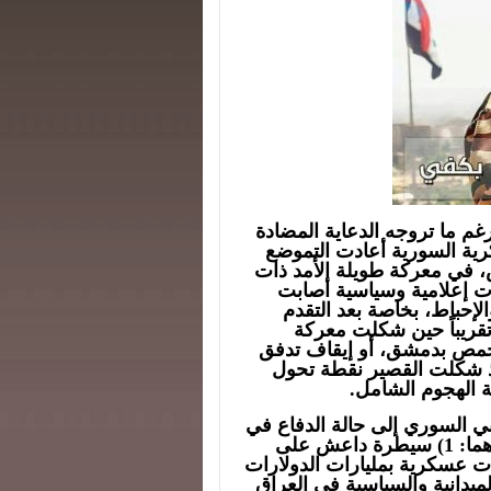
م ما تروجه الدعاية المضادة
كرية السورية أعادت التموضع
 في معركة طويلة الأمد ذات
ات إعلامية وسياسية أصابت
إحباط، بخاصة بعد التقدم
قريباً حين شكلت معركة
حمص بدمشق، أو إيقاف تدفق
إذ شكلت القصير نقطة تحول
ة الهجوم الشامل.
ي السوري إلى حالة الدفاع في
الأطراف، مع بقائه في حالة الهجوم في القلب، وهما: 1) سيطرة داعش على
يلاؤه على معدات عسكرية بمليارات الدولارات
ميدانية والسياسية في العراق