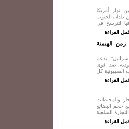
ن ثوار أمريكا
ين بلدان الجنوب
فيا لتترسخ في
مل القراءة
من الهيمنة
ائيل"، بدعم
ودية ضد قوى
 الصهيونية كل
مل القراءة
ار والمحيطات
لغ حجم البضائع
90% من مجموع التجارة السلعية
مل القراءة