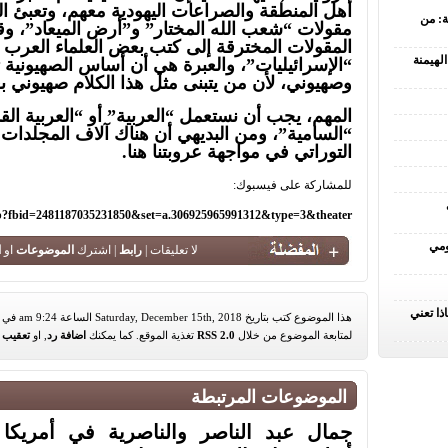
أهل المنطقة والصراعات اليهودية معهم، وتعبئ ا
ة: من
مقولات “شعب الله المختار” و”أرض الميعاد”، وق
المقولات المخترقة إلى كتب بعض العلماء العرب
لهيمنة
“الإسرائيليات”، والعبرة هي أن أساس الصهيونية ت
وصهيوني، لأن من يتبنى مثل هذا الكلام صهيوني ب
المهم، يجب أن نستعمل “العربية” أو “العربية الق
“السامية”، ومن البديهي أن هناك آلاف المجلدات ا
التوراتي في مواجهة عروبتنا هنا.
للمشاركة على فيسبوك:
hp?fbid=2481187035231850&set=a.306925965991312&type=3&theater
ومي
لا تعليقات |
رابط
| اشترك
الموضوعات
او
ا
ذا تعني
هذا الموضوع كتب بتاريخ Saturday, December 15th, 2018 الساعة 9:24 am في تصنيف
لمتابعة الموضوع من خلال
RSS 2.0
تغذية الموقع. كما يمكنك
اضافة رد
, او
تعقيب
م
الموضوعات المرتبطة
جمال عبد الناصر والناصرية في أمريكا ال