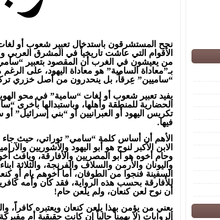
الأقوام التي عاشت تاريخياً في المشرق العربي وا
من يعيشون في الغرب أن المقصود بتعبير “سامي”
بـ”معاداة السامية” هو معاداة اليهود، على الرغم م
“ساميين” عِرقاً، بل ينحدرون من أصل خزري ترك
يفيد تعبير شعوب أو لغات “سامية” في محو الهوي
الحضارية للمنطقة وأهلها، وباستبدالها بأخرى “سا
تكريس اليهود أو العبرانيين أو “بني إسرائيل” أو 
فيها.
الابن الأكبر لنوح هو أبو اليهود والآشوريين والآرا
وحام أخوه هو أبو المصريين والأفارقة، ويافث أخوهم
واليونان والأرمن والسلاف والفرنجة، والثلاثة ابنا
السفينة فنجوا من الطوفان، أما أخوهم يام أو كن
للأفارقة بحسب هذه الرواية، فقد كان وأمه كافري
أن نوح لعن كنعان، ولم يلعن حام!
يعني من يؤمن بهذا يلعن كنعان ويعتبره كافراً، وا
الروايات (لا يهمنا حالياً إن كانت حقيقية أم مفبر