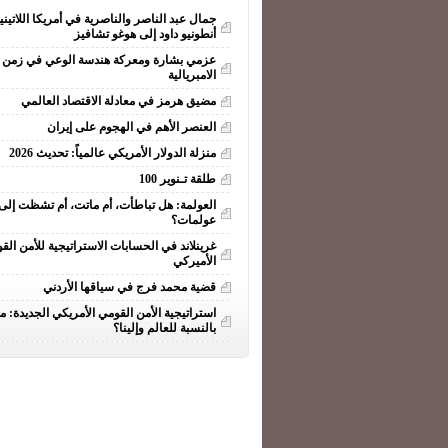
جمال عبد الناصر والناصرية في أمريكا اللاتيني
أنطونيو داود إلى هوغو تشافيز
عزمي بشارة ومعركة هندسة الوعي في زمن ا
الامبريالية
مضيق هرمز في معادلة الاقتصاد العالمي
العنصر الأهم في الهجوم على إيران
منزلة الدولار الأمريكي عالمياً: تحديث 2026
طلقة تـنوير 100
العولمة: هل تباطأت، أم ماتت، أم تشظت إلى
عولمات؟
غرينلاند في الحسابات الاستراتيجية للأمن الق
الأميركي
قضية محمد فرج في سياقها الأردني
استراتيجية الأمن القومي الأمريكي الجديدة: ما
بالنسبة للعالم وإلينا؟