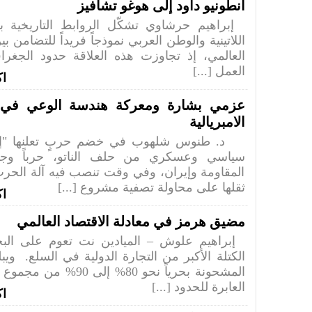
أنطونيو داود إلى هوغو تشافيز
إبراهيم حرشاوي تشكّل الروابط التاريخية بي
اللاتينية والوطن العربي نموذجاً فريداً للتضامن ب
العالمي، إذ تجاوزت هذه العلاقة حدود الجغرا
العمل [...]
اك
عزمي بشارة ومعركة هندسة الوعي في ز
الامبريالية
د. طنوس شلهوب في خضم حربٍ تعلنها "إسر
سياسي وعسكري من حلف الناتو، حرباً وج
المقاومة وإيران، وفي وقت تنصب فيه آلة الحرب
ثقلها على محاولة تصفية مشروع [...]
اك
مضيق هرمز في معادلة الاقتصاد العالمي
إبراهيم علوش – الميادين نت تعوم على البح
الكتلة الأكبر من التجارة الدولية في السلع. ويب
المشحونة بحرياً نحو 80% إلى 
العابرة للحدود [...]
اك