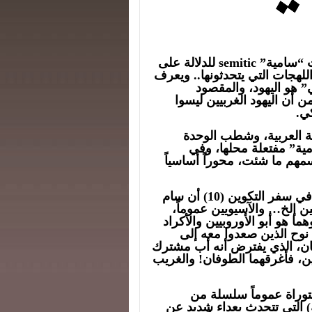
نجح المستشرقون باستدخال تعبير شعوب أو لغات “سامية” semitic للدلالة على
للهجات التي يتحدثونها.. ويعرف
 هو اليهود، والمقصود
ن أن اليهود الغربيين ليسوا
ي.
ة العربية، وشطب الوحدة
مية” مفتعلة محلها، وفي
سمهم ما شئت، محوراً أساسياً
الأهم أن أساس كلمة “سامي” توراتي، حيث جاء في سفر التكوين (10) أن سام
ميين إلخ… والآسيويين عموماً،
ا هو أبو الأوروبيين والأكراد
ء نوح الذين صعدوا معه إلى
عان، الذي يفترض أنه أب مشترك
ن، فأغرقهما الطوفان! والغريب
لتوراة عموماً سلسلة من
كة) التي تتحدث بعداء شديد عن