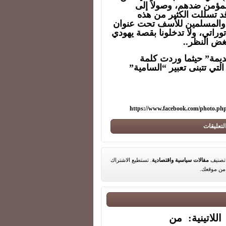
لمؤمن ضدهم، وصولاً إلى
د تسللت الكثير من هذه
 والمسلمين للأسف تحت عنوان
وراتي، ولا تدخلونا بقصة يهودي
غض النظر..
ديمة” حيثما وردت كلمة
لتي تتبنى تعبير “السامية”
https://www.facebook.com/photo.p
لتعليقات
مقالات سياسية واقتصادية
. تستطيع الاشتراك
ن موقعك.
لاتينية: من