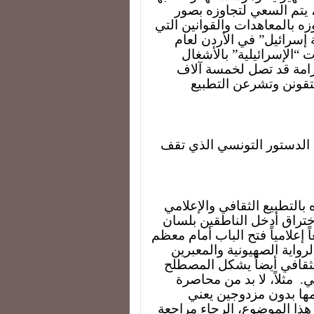
، يتم السعي لتجاوزه بصور
وزه بالمعاهدات والقوانين التي
ة إسرائيل” في الأردن لعام
ت “الإسرائيلية” بالأشغال
رامة قد تصل لخمسة آلاف
تقونن وتشرعن التطبيع
الدستور التونسي الذي تقف
بالتطبيع الثقافي والإعلامي
 اختراق أدخل الناطقين بلسان
 إعلامياً فتح الباب أمام معظم
لرواية الصهيونية والمعبرين
لثقافي أيضاً يشكل المصطلح
ي.
مثلاً، لا بد من محاصرة
مها بدون مزدوجين يعني
 هذا الموضوع، الرجاء مراجعة