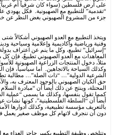
على أرض فلسطين (سواء كان شرقياً أم غربياً) إل
“تقدمية” للتطبيع مع الصهيونية.
فكل يهودي عل
جزء من المشروع الصهيوني بغض النظر عن خط
ويتخذ التطبيع مع العدو الصهيوني أشكالاً شتى 
وفنية ورياضية وأكاديمية وإعلامية وسياحية ودين
“إسرائيل” تطبيع، وكل ما ينم عن اعتراف بدولة 
المعاهدات مع العدو الصهيوني تطبيعٌ، فإن كل ما
مثلاً، دخول المنتجات الزراعية الصهيونية للأسوا
وكذلك السياحة بالاتجاهين.
أما سياسياً، فإن ا
الشرعية الدولية”… “ذات الصلة”… مطالبة تطب
حق الكيان الصهيوني بالوجود المعترف به، والآ
المحتلة، وينتج عن ذلك أيضاً أن “مبادرة السلام 
كمما تقول بنفسها، وكذلك ما يسمى “عملية الس
أيضاً أن “السلطة الفلسطينية”، كونها نشأت عن 
بالتعريف مؤسسة تطبيعية، وكذلك أدوارها الأمن
دون أن ننجرف لاتهام كل موظف صغير يعمل فيها
وتتلخص وظيفة التطبيع بكسر حاجز العداء مع ا