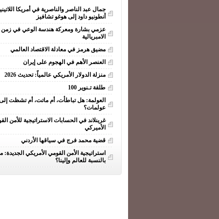
جمال عبد الناصر والناصرية في أمريكا اللاتيني
أنطونيو داود إلى هوغو تشافيز
عزمي بشارة ومعركة هندسة الوعي في زمن ا
الامبريالية
مضيق هرمز في معادلة الاقتصاد العالمي
العنصر الأهم في الهجوم على إيران
منزلة الدولار الأمريكي عالمياً: تحديث 2026
طلقة تـنوير 100
العولمة: هل تباطأت، أم ماتت، أم تشظت إلى
عولمات؟
غرينلاند في الحسابات الاستراتيجية للأمن الق
الأميركي
قضية محمد فرج في سياقها الأردني
استراتيجية الأمن القومي الأمريكي الجديدة: ما
بالنسبة للعالم وإلينا؟