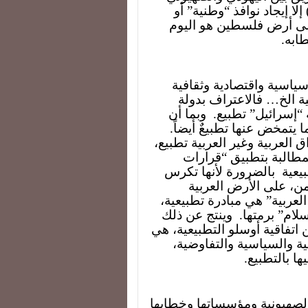
ا إيجاد نوافذ “وطنية” أو
ى أرض فلسطين هو اليوم
ابه.
سياسية واقتصادية وثقافية
ية الخ… فالاعتراف بدولة
“إسرائيل” تطبيع.
وبما أن
 يتمخض عنها تطبيعٌ أيضاً.
ق العربية وغير العربية تطبيع،
لمطالبة بتطبيق “قرارات
يعية
بالضرورة لأنها تكرس
من، على الأرض العربية
العربية” هي مبادرة تطبيعية،
لام” برمتها.
وينتج عن ذلك
اتفاقية أوسلو التطبيعية، هي
ية والسياسية والتفاوضية،
 بالتطبيع.
لصهيونية ومؤسساتها وخطابها