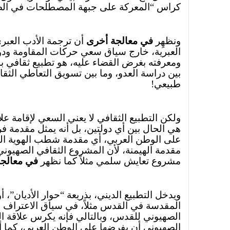
كراس “المعركة على جبهة المصطلحات في الصر
ونظهِر
في معالجة أخرى
أن ترجمة الأدب العبري
العبرية، خارج سياق سعي حركات المقاومة ودول
ومعرفته بغرض القضاء عليه، هو تطبيع ثقافي
بين دراسة العدو، وما بين تسويق التعاطي الثقا
طبيعي!
ولكن التطبيع الثقافي لا يعني السعي لإقامة عل
هي الحال بين أي دولتين، بل أنه يمثل مقدمة فر
على الوطن العربي، أي مقدمة شطب الهوية العرب
مقدمة الهيمنة، لأن المشروع الثقافي الصهيون
مشروع تعايش سلمي مثلاً كما نظهر
في معالج
ويدخل التطبيع الديني، بذريعة “حوار الأديان”، أو
المقدسة في القدس مثلاً، في سياق الاعتراف ب
الصهيوني للقدس، وبالتالي فإنه يكرس علاقة اله
الصهيوني أن يفرضها على الوطن العربي، كما