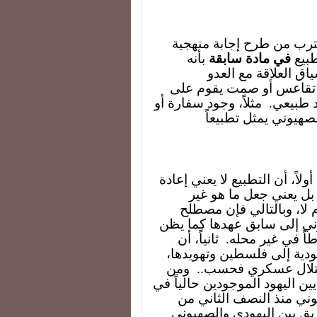
نقترب من طرح إجابة منهجية
طبيع
في مادة سابقة
بأنه
ق العلاقة مع العدو
و تقاعس أو صمت يقوم على
 طبيعي.
مثلاً، وجود سفارة أو
لصهيوني يمثل تطبيعاً
ولاً، أن التطبيع لا يعني إعادة
بل يعني جعل ما هو غير
 لا، وبالتالي فإن مصطلح
يوني إلى سابق عهدها كما يظن
اً في غير محله.
ثانياً، أن
هودية إلى فلسطين وتهويدها،
احتلال عسكري فحسب..
ومن
ن اليهود الموجودين حالياً في
وني منذ النصف الثاني من
يق بين اليهودي والصهيوني