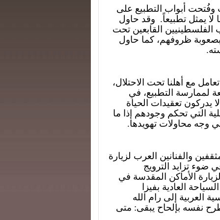
ت وفُتحت أبواب التطبيع على
ا يمثل تطبيعاً.
وقد حاول
ب الفلسطينيين القابعين تحت
 في فلسطين المحتلة عام 48 أو 67 أو بصعوبة ظروفهم، كما حاول
ته.
امل مع أهلنا تحت الاحتلال،
يعة لممارسة التطبيع، في
ا يدركون تعقيدات الحياة
لية التي تحكم وجودهم إذا ما
ي وجه محاولات تهويدها.
قفين والفنانين العرب لزيارة
ي ضوء تزايد الترويج
زيارة الأماكن المقدسة في
سياحة العادية بفيزا
ة العربية إلى رام الله
طرح نفسه بإلحاح يبقى: متى