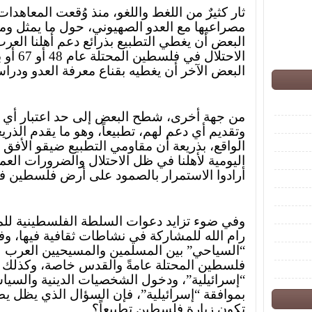
ثار كثيرٌ من اللغط واللغو، منذ وُقعت المعاهدا
مصراعيها مع العدو الصهيوني، حول ما يمثل وما ل
البعض أن يغطي التطبيع بذرائع دعم أهلنا العر
الاحتلال
البعض الآخر أن يغطيه بقناع معرفة العدو ودراس
من جهة أخرى، شطح البعض إلى حد اعتبار أي تع
وتقديم أي دعم لهم، تطبيعاً، وهو ما يقدم الذر
الواقع، بذريعة أن مقاومي التطبيع ضيقو الأفق ل
اليومية لأهلنا في ظل الاحتلال والضرورات العم
أرادوا الاستمرار بالصمود على أرض فلسطين ف
وفي ضوء تزايد دعوات السلطة الفلسطينية للمث
رام الله للمشاركة في نشاطات ثقافية فيها، وف
“السياحي” بين المسلمين والمسيحيين العرب ل
فلسطين المحتلة عامةً والقدس خاصة، وكذلك ال
“إسرائيلية”، ودخول الشخصيات الدينية والسياسي
بموافقة “إسرائيلية”، فإن السؤال الذي يظل ي
تكون زيارة فلسطين تطبيعاً؟