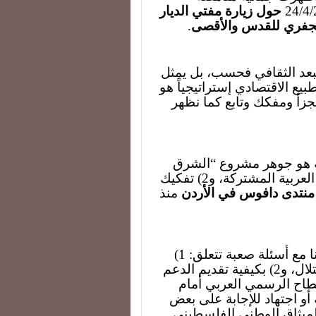
حول زيارة مفتي الديار
الجفري للقدس والأقصى
.
لبعد الثقافي فحسب، بل يمثل
طبيع الاقتصادي إستراتيجياً هو
زأ ومفكك وتابع كما نظهر
نة هو جوهر مشروع “الشرق
أوسطية” القائم على: 1) شطب هوية المنطقة العربية المشتركة، و2) تفكيك
منتدى دافوس في الأردن
منذ
أما بعد، فإن كل ما سبق من أحكام مبدئية يتركنا مع أسئلة صعبة تتعلق: 1)
بوضع أهلنا في فلسطين والجولان في ظل الاحتلال، و2) بكيفية تقديم الدعم
اح الرسمي العربي أمام
 أو اجتهاد للإجابة على بعض
ميثاق الوطني الفلسطيني