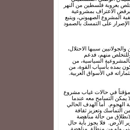
تخلص بعروبة فلسطين من النهر
 وبرفض الاعتراف بمشروعية
ية المشروع الصهيوني، ويتبع
 الإصرار على التمسك بالصمود
 والجولانيين سببها الاحتلال،
 وللتخلص منهم، فدعم
 بالمشروعية السياسية، من
كون بمده بأسباب القوة، من
ماراته في الأسواق العربية.
ه مؤقتاً في حالات غياب مشروع
يمكن التسامح معه عندما
ة الهجوم.
أما الهدف الحالي
ن التماسك وتعزيز ثقافة
لانطلاق من حالة مناهضة
ير الأرض.
فلا يجوز بأية حال
وني ولو من منطلق مناهضة