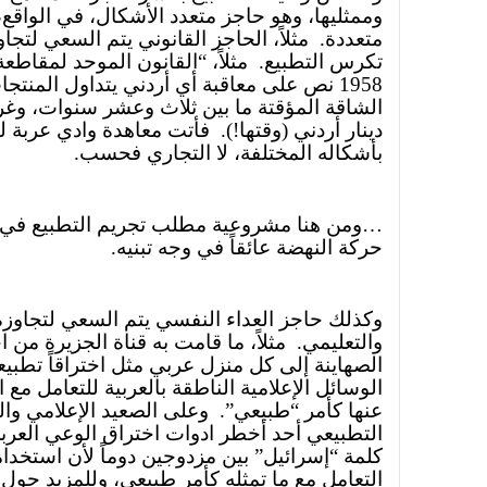
وممثليها، وهو حاجز متعدد الأشكال، في الواقع
متعددة.
مثلاً، الحاجز القانوني يتم السعي لتجا
تكرس التطبيع.
مثلاً، “القانون الموحد لمقاطع
1958 نص على معاقبة أي أردني يتداول المنتجا
الشاقة المؤقتة ما بين ثلاث وعشر سنوات، وغ
دينار أردني (وقتها!).
فأتت معاهدة وادي عربة ل
بأشكاله المختلفة، لا التجاري فحسب.
…ومن هنا مشروعية مطلب تجريم التطبيع في 
حركة النهضة عائقاً في وجه تبنيه.
وكذلك حاجز العداء النفسي يتم السعي لتجاوزه 
والتعليمي.
مثلاً، ما قامت به قناة الجزيرة من
الصهاينة إلى كل منزل عربي مثل اختراقاً تطبيعاً
الوسائل الإعلامية الناطقة بالعربية للتعامل مع ا
عنها كأمر “طبيعي”.
وعلى الصعيد الإعلامي وا
التطبيعي أحد أخطر ادوات اختراق الوعي العرب
كلمة “إسرائيل” بين مزدوجين دوماً لأن استخدا
التعامل مع ما تمثله كأمر طبيعي، وللمزيد حول