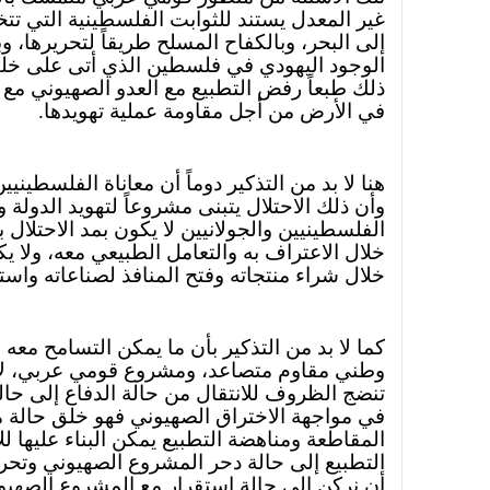
غير المعدل يستند للثوابت الفلسطينية التي ت
إلى البحر، وبالكفاح المسلح طريقاً لتحريرها،
الوجود اليهودي في فلسطين الذي أتى على خلف
ذلك طبعاً رفض التطبيع مع العدو الصهيوني مع
في الأرض من أجل مقاومة عملية تهويدها.
هنا لا بد من التذكير دوماً أن معاناة الفلسطينيين
وأن ذلك الاحتلال يتبنى مشروعاً لتهويد الدولة
الفلسطينيين والجولانيين لا يكون بمد الاحتلال
خلال الاعتراف به والتعامل الطبيعي معه، ولا ي
خلال شراء منتجاته وفتح المنافذ لصناعاته واستث
كما لا بد من التذكير بأن ما يمكن التسامح مع
وطني مقاوم متصاعد، ومشروع قومي عربي، لا 
تنضج الظروف للانتقال من حالة الدفاع إلى حال
في مواجهة الاختراق الصهيوني فهو خلق حالة م
المقاطعة ومناهضة التطبيع يمكن البناء عليها ل
التطبيع إلى حالة دحر المشروع الصهيوني وتحر
أن نركن إلى حالة استقرار مع المشروع الصهي