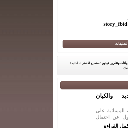
story_fb
لتعليقات
بيانات وتقارير
,
فيديو
. تستطيع الاشتراك لمتابعة
عك.
د والكيان
المسائية على
ن محورها الأول عن احتمال
مل القراءة