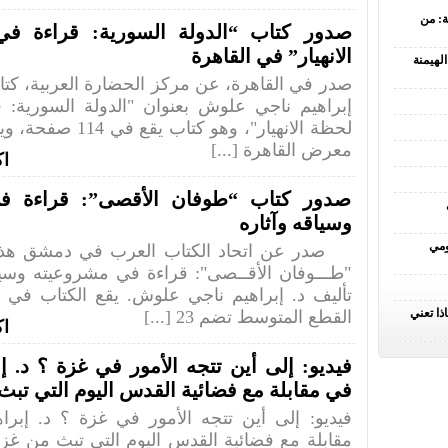
ة: من
صدور كتاب “الدولة السورية: قراءة في
الانهيار” في القاهرة
لهيمنة
صدر في القاهرة، عن مركز الحضارة العربية، كتا
إبراهيم ناجي علوش بعنوان "الدولة السورية: ق
لحظة الانهيار"، وهو كتاب
معرض القاهرة [...]
اك
صدور كتاب “طوفان الأقصى”: قراءة ف
وسياقه وآثاره
ومي
صدر عن اتحاد الكتاب العرب في دمشق هذا 
"طـــوفان الأقــصى": قراءة في مشروعيته وسيا
ذا تعني
القطع المتوسط تضم 23 [...]
اك
فيديو: إلى أين تتجه الأمور في غزة ؟ د. 
في مقابلة مع فضائية القدس اليوم التي تبث
فيديو: إلى أين تتجه الأمور في غزة ؟ د. إب
مقابلة مع فضائية القدس اليوم التي تبث من غ