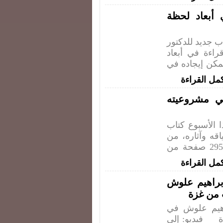
 أبعاد لحظة
ب جديد للدكتور
راءة في أبعاد
 يقع في 114 صفحة، ويمكن إيجاده في
مل القراءة
ي مشروعيته
الأسبوع كتاب
قه وآثاره، من
تأليف د. إبراهيم ناجي علوش. يقع الكتاب في 295 صفحة من
مل القراءة
إبراهيم علوش
 من غزة
راهيم علوش في
زة فيديو: إلى