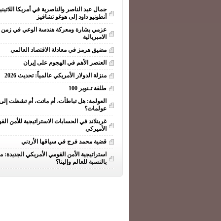
جمال عبد الناصر والناصرية في أمريكا اللاتيني
أنطونيو داود إلى هوغو تشافيز
عزمي بشارة ومعركة هندسة الوعي في زمن ا
الامبريالية
مضيق هرمز في معادلة الاقتصاد العالمي
العنصر الأهم في الهجوم على إيران
منزلة الدولار الأمريكي عالمياً: تحديث 2026
طلقة تـنوير 100
العولمة: هل تباطأت، أم ماتت، أم تشظت إلى
عولمات؟
غرينلاند في الحسابات الاستراتيجية للأمن الق
الأميركي
قضية محمد فرج في سياقها الأردني
استراتيجية الأمن القومي الأمريكي الجديدة: ما
بالنسبة للعالم وإلينا؟