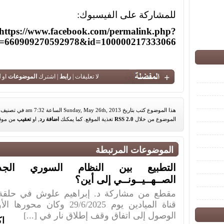
للمشاركة على الفيسبوك:
https://www.facebook.com/permalink.php?
id=660909270592978&id=100000217333066
لا تعليقات |
رابط
| اشترك
الموضوعات
او
ا
هذا الموضوع كتب بتاريخ Sunday, May 26th, 2013 الساعة 7:32 am في تصنيف
الموضوع من خلال
RSS 2.0
تغذية الموقع. كما يمكنك
اضافة رد
, او
تعقيب
من موق
الموضوعات المرتبطة
التطبيع بين النظام السوري الجدي
الصــهــيــونــي إلى أين؟
مقطع من مشاركة د. إبراهيم علوش في حلقة 
قناة الميادين يوم 29/6/2025 وكا
الوصول إلى اتفاق وقف إطلاق نار في [...]
اك