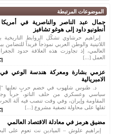
الموضوعات المرتبطة
جمال عبد الناصر والناصرية في أمريكا ال
أنطونيو داود إلى هوغو تشافيز
إبراهيم حرشاوي تشكّل الروابط التاريخية بي
اللاتينية والوطن العربي نموذجاً فريداً للتضامن ب
العالمي، إذ تجاوزت هذه العلاقة حدود الجغرا
العمل [...]
اك
عزمي بشارة ومعركة هندسة الوعي في ز
الامبريالية
د. طنوس شلهوب في خضم حربٍ تعلنها "إسر
سياسي وعسكري من حلف الناتو، حرباً وج
المقاومة وإيران، وفي وقت تنصب فيه آلة الحرب
ثقلها على محاولة تصفية مشروع [...]
اك
مضيق هرمز في معادلة الاقتصاد العالمي
إبراهيم علوش – الميادين نت تعوم على البح