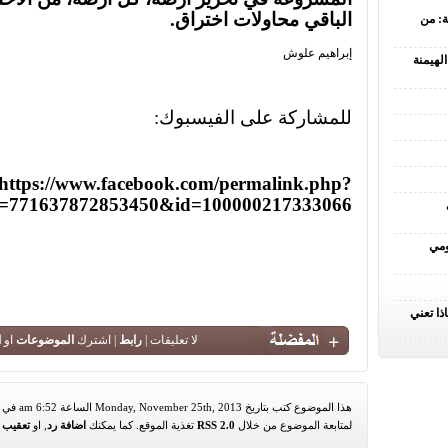
الباقي محاولات اختراق.
ة: من
إبراهيم علوش
لهيمنة
للمشاركة على الفيسبوك:
https://www.facebook.com/permalink.php?
id=771637872853450&id=100000217333066
ومي
ذا تعني
لا تعليقات |
رابط
| اشترك
الموضوعات
او
ا
هذا الموضوع كتب بتاريخ Monday, November 25th, 2013 الساعة 6:52 am في تصنيف
لمتابعة الموضوع من خلال
RSS 2.0
تغذية الموقع. كما يمكنك
اضافة رد
, او
تعقيب
م