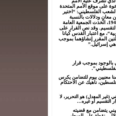
لذي تشرف عليه الأمم
وة على موقع الأمم المتحدة
وماً للتضامن مع الشعب الفلسطيني: “اختير
من معانٍ ودلالات بالنسبة
للشعب الفلسطيني. ففي ذلك اليوم من عام 1947، اتخذت الجمعية العامة
ة“، مع اعتبار القدس كيانا
لتين المقرر إنشاؤهما بموجب
 هي إسرائيل.”
 بالوجود بموجب قرار
لفلسطيني”.
نا معنيين بيوم للتضامن يكرس
لسطين، ناهيك عن الاحتكام
(غير المعدل) هو التحرير، لا
ر التقسيم أو غيره…
يني يتضامن مع قضيته
لال.
نقطة على السطر.