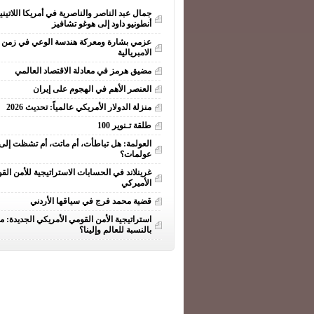
جمال عبد الناصر والناصرية في أمريكا اللاتيني
أنطونيو داود إلى هوغو تشافيز
عزمي بشارة ومعركة هندسة الوعي في زمن ا
الامبريالية
مضيق هرمز في معادلة الاقتصاد العالمي
العنصر الأهم في الهجوم على إيران
منزلة الدولار الأمريكي عالمياً: تحديث 2026
طلقة تـنوير 100
العولمة: هل تباطأت، أم ماتت، أم تشظت إلى
عولمات؟
غرينلاند في الحسابات الاستراتيجية للأمن الق
الأميركي
قضية محمد فرج في سياقها الأردني
استراتيجية الأمن القومي الأمريكي الجديدة: ما
بالنسبة للعالم وإلينا؟