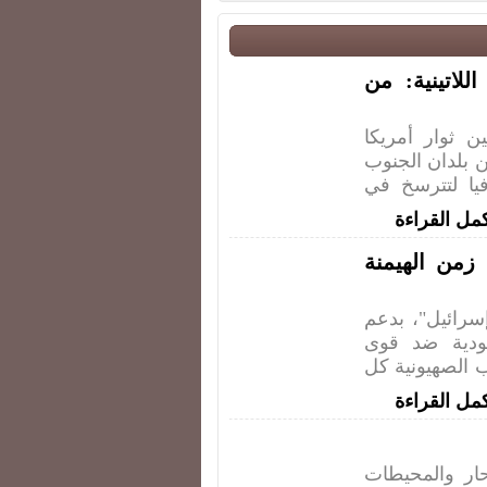
لاتينية: من
ن ثوار أمريكا
ين بلدان الجنوب
فيا لتترسخ في
مل القراءة
من الهيمنة
ائيل"، بدعم
ودية ضد قوى
 الصهيونية كل
مل القراءة
ار والمحيطات