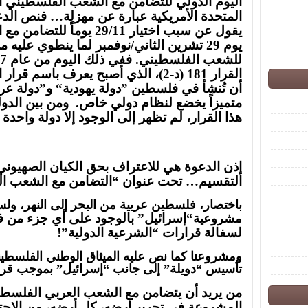
اليوم الدولي للتضامن مع الشعب الفلسطيني ا
المتحدة الأمريكية عبارة عن مهزلة… فنص الدع
يقول عن سبب اختيار 29/11 ي
يوم 29 تشرين الثاني/نوفمبر لما ينطوي عليه 
القرار 181 (د-2)، الذي أصبح يعرف باسم قرار التقسيم. وقد نص القرار على
أن تُنشأ في فلسطين ”دولة يهودية“ و”دولة عربي
متميزاً يخضع لنظام دولي خاص.
ومن بين الدو
هذا القرار، لم تظهر إلى الوجود إلا دولة واحدة
إذن الدعوة هي للاعتراف بحق الكيان الصهيوني
التقسيم… تحت عنوان “التضامن مع الشعب ا
باختصار، فلسطين عربية من البحر إلى النهر، ولس
“إسرائيل” بالوجود على أي جزء من ف
مشروعية
لسفالة قرارات “الشرعية الدولية”!
ومشروعنا كما نص عليه الميثاق الوطني الفلسطيني 
تأسيس “دويلة” إلى جانب “إسرائيل” بموجب قرا
من يريد أن يتضامن مع الشعب العربي الفلسط
المشروعة في تحرير أرضه، كل أرضه، من الاحت