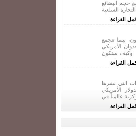
لغ حجم البضائع
90% من مجموع التجارة السلعية
مل القراءة
، بينما تتجمع
وان الأمريكي
 وكيف ستكون
مل القراءة
ت التي نشرها
لار الأمريكي
 المركزية عالمياً في
مل القراءة