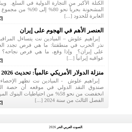
الكتلة الأكبر من التجارة الدولية في السلع. ويب
المشحونة بحرياً نحو 80% إلى 
العابرة للحدود [...]
اك
العنصر الأهم في الهجوم على إيران
إبراهيم علوش – الميادين نت يتساءل المراقبون
نذر الحرب في منطقتنا: ما هي فرص تجدد العد
على إيران؟ وإذا وقع، ما هي فرص نجاحه؟
عواقبه إيرانياً [...]
اك
منزلة الدولار الأمريكي عالمياً: تحديث 2026
إبراهيم علوش - الميادين نت تظهر الإحصاءا
صندوق النقد الدولي في موقعه أن حصة الدو
انخفضت من نحو 58% من احتياطيات البنوك
الفصل الثالث من سنة 2024 [...]
اك
.
الصوت العربي الحر
2026