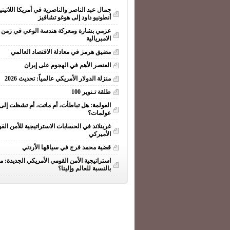
جمال عبد الناصر والناصرية في أمريكا اللاتيني
أنطونيو داود إلى هوغو تشافيز
عزمي بشارة ومعركة هندسة الوعي في زمن ا
الامبريالية
مضيق هرمز في معادلة الاقتصاد العالمي
العنصر الأهم في الهجوم على إيران
منزلة الدولار الأمريكي عالمياً: تحديث 2026
طلقة تـنوير 100
العولمة: هل تباطأت، أم ماتت، أم تشظت إلى
عولمات؟
غرينلاند في الحسابات الاستراتيجية للأمن الق
الأميركي
قضية محمد فرج في سياقها الأردني
استراتيجية الأمن القومي الأمريكي الجديدة: ما
بالنسبة للعالم وإلينا؟