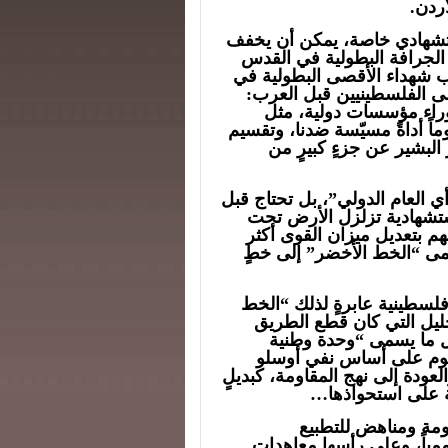
ردن.
تشهادي خاصة، يمكن أن يخفف
الجرافة البطولية في القدس
ئب شهداء الأقصى البطولية في
 الفلسطينيين قبل العرب:
 وراء مؤسسات دولية، مثل
وماً أداةً مسيّسة ضدنا، وتقسيم
البشير عن جزءٍ كبيرٍ من
أي العام الدولي”، بل تحتاج قبل
تشهادية تزلزل الأرض تحت
م بتعديل ميزان القوى أكثر
مى “الخط الأخضر” إلى خطٍ
 فلسطينية عابرةٍ لذلك “الخط
جليل التي كان قطع الطريق
ل ما يسمى “وحدة وطنية
تقوم على أساس نفي أوسلو
عودة إلى نهج المقاومة، كبديلٍ
ة على استحواذها…
اومة ومناهض للتطبيع
أممياً، وعلى رأسها معاهدات