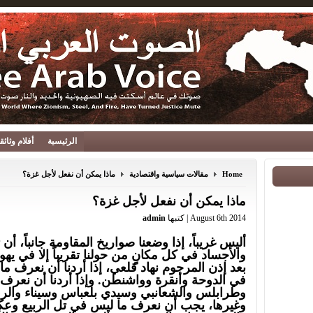
الرئيسية
أفلام وثائ
Home
مقالات سياسية واقتصادية
ماذا يمكن أن نفعل لأجل غزة؟
ماذا يمكن أن نفعل لأجل غزة؟
August 6th 2014 | كتبها
admin
أليس غريباً، إذا وضعنا صواريخ المقاومة جانباً، أن
والأجساد في كل مكانٍ من حولنا تقريباً إلا في يه
بعد إذن المرحوم نهاد قلعي، إذا أردنا أن نعرف 
في الدوحة وأنقرة وواشنطن. وإذا أردنا أن نعرف 
وطرابلس والشعانبي وسيدي بلعباس وسيناء وال
وغيرها، يجب أن نعرف ما ليس في تل الربيع وعكا 