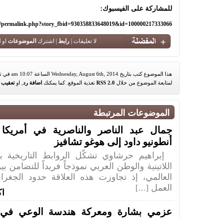
للمشاركة على الفيسبوك:
m/permalink.php?story_fbid=930358833648019&id=100000217333066
لا تعليقات |
رابط
| اشترك
الموضوعات
او
ا
هذا الموضوع كتب بتاريخ Wednesday, August 6th, 2014 الساعة 10:07 am في تصنيف
لمتابعة الموضوع من خلال
RSS 2.0
تغذية الموقع. كما يمكنك
اضافة رد
, او
تعقيب
م
الموضوعات المرتبطة
جمال عبد الناصر والناصرية في أمريكا ال
أنطونيو داود إلى هوغو تشافيز
إبراهيم حرشاوي تشكّل الروابط التاريخية بي
اللاتينية والوطن العربي نموذجاً فريداً للتضامن ب
العالمي، إذ تجاوزت هذه العلاقة حدود الجغرا
العمل [...]
اك
عزمي بشارة ومعركة هندسة الوعي في ز