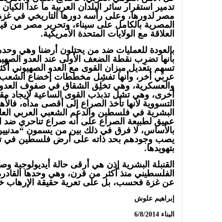
تدمير استقرار سائر البلدان العربية ما عدا الكيا
مصر لدورها، وعلى رأسه دورها التاريخي في غزة، 
المصرية بالكامل على سيناء، وتحرير مصر من قيد
العلاقة مع الولايات المتحدة الأمريكية.
بالعودة للعمليات ضد من يحتلون أرضنا وهي وحدها
بأنها تضرِب نقطة الضعف الأولى عند العدو الصهي
تسهِم بتعديل ميزان القوى مع العدو الصهيوني أ
عربي أخر، وأنها تفشِل مخططات إخضاع الشعب 
والعسكرية، وهي تخلِق الشقاق في صفوف العدو أ
أخرى، وهي تشل تذبذب القوى الساعية لإيجاد مقع
التسووية لأنها تأخذ الصراع إلى أقصى مداه، فالأهم
البشرية في فلسطين والدعم الشعبي العربي العارم
عميق لطبيعة الصراع على أنه صراع تناحري ضد 
بالأساس، لا فرق في ذلك بين من يسمون “مدنيين
يصب وجودهم بحد ذاته على أرض فلسطين في تح
بتهويدها.
القنبلة البشرية إذن هي أرقى حالة أيديولوجية وص
الفلسطيني منذ أكثر من قرن، وهي وحدها القادرة ا
عن غزة فحسب، بل على تعرية حقيقة الإرهاب خ
إبراهيم علوش
البناء 6/8/2014