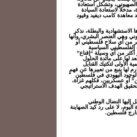
ن الصهيوني، وتشكل استعادة
مدخلاً لاستعادة السيادة
 معاهدة كامب ديفيد وقيود
 الاستشهادية والبطلة، نذكر
وني وهي العنصر البشري، وأنها
كثر من أي سلاح فلسطيني أو
الفلسطيني السياسية
كثر من أي وسيلة “إقناع”
د لها على مائدة الحلول
ية الأولى لتكتيك القنابل
 لها ينبع من تعبيرها عن فهمٍ
الوجود اليهودي في فلسطين
” أو عسكريين، فكلهم غزاة،
قيق الهدف الاستراتيجي
ل إليها النضال الوطني
ليوم، لا على رد كيد الصهاينة
ارج فلسطين.