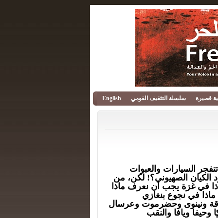
قية قصيرة
سلسلة التثقيف القومي
English
 تتفجر السيارات والعبوات
ود الكيان الصهيوني؟! لكن، من
ماذا في غزة يجب أن نعرف ماذا
ماذا في نجوع بنغازي
رقة ونينوى وحضرموت وعرسال
وحيفا ويافا والنقب