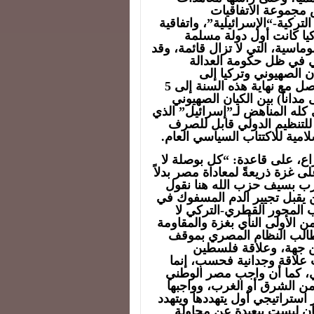
 مجموعة الاتفاقيات
التركية-“الإسرائيلية”، واتفاقية
ركيا كانت أول دولة مسلمة
وماسية، التي لا تزال قائمة، وقد
ي في ظل حكومة العدالة
ان الصهيوني وتركيا إلى
مستويات قياسية عامي 2013 و2014، ويُتوقع أن يصل مع نهاية هذه السنة إلى 5
مداناً) بين الكيان الصهيوني
ي كله المناهض لـ”إسرائيل” الذي
للتنظيم الدولي قابل للصرف
امية للاكتتاب السياسي العام.
راع، على قاعدة: “كل بوصلة لا
غزة ذريعةً لمعاداة مصر بدلاً
رب بسيف حزب الله هنا نقول
يقبل تجيير الدم المسفوك في
 المحور القطري-التركي لا
ن الأولى النأي بغزة والمقاومة
طالب النظام المصري بموقف
ن جهة، وعلاقة فلسطين
 علاقة وجدانية فحسب، إنما
بي، كما أن واجب مصر الوطني
 من الشرق أو الغرب، وواجبها
ستراتيجي أول يتهددها ويتهدد
ان ليست ببعيدةٍ عن محاولة