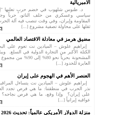
الامبريالية
د. طنوس شلهوب في خضم حربٍ تعلنها "إسر
سياسي وعسكري من حلف الناتو، حرباً وج
المقاومة وإيران، وفي وقت تنصب فيه آلة الحرب
ثقلها على محاولة تصفية مشروع [...]
اك
مضيق هرمز في معادلة الاقتصاد العالمي
إبراهيم علوش – الميادين نت تعوم على البح
الكتلة الأكبر من التجارة الدولية في السلع. ويب
المشحونة بحرياً نحو 80% إلى 
العابرة للحدود [...]
اك
العنصر الأهم في الهجوم على إيران
إبراهيم علوش – الميادين نت يتساءل المراقبون
نذر الحرب في منطقتنا: ما هي فرص تجدد العد
على إيران؟ وإذا وقع، ما هي فرص نجاحه؟
عواقبه إيرانياً [...]
اك
منزلة الدولار الأمريكي عالمياً: تحديث 2026