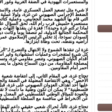
والمستعمرات اليهودية في الضفة الغربية وغور الأ
لا شيء مثل تصعيد العمل العسكري عامة، والاس
الضغط الإجرامي الصهيوني عن غزة، ولولا عملية 
التي قام بها الشهيد محمد الجعابيص، وعملية كتا
مستعمرة حلميش قرب رام الله، لحق السؤال على
لماذا تركتم غزة وحيدة؟! فغزة لن ينقذها اللهاث
المحكمة الجنائية الدولية، لم تنصفنا يوماً وكانت د
السودان نموذجاً، إذ تخلى الرئيس الإسلاموي عمر 
أراضيه ونفطه، تحت وطأة ابتزازها.
غزة لن تنقذها الشموع ولا الابتهال والتضرع لـ”الر
كل شيءٍ لمتفجرات وعمليات استشهادية وغير اس
أقدام الكيان الصهيوني، وتنصر مقاومي غزة، وتسه
لمصلحة المقاومة، من دون السماح بتحول ما يس
أحمر أمام المقاومين.
تحتاج غزة، في المقام الثاني، إلى انتفاضة شعبية
الأخضر”، وهي الانتفاضة المعتمِلة في الضفة وال
عليها أحد أهداف العدوان الصهيوني على غزة، قب
فلسطينية” لا يمكن أن تكون وطنية ما دامت لا 
والعودة للميثاق الوطني الفلسطيني غير المعدل وال
عن الانخراط في منافسة مع السلطة الفلسطيني
تحتاج غزة، ثالثاً، لحراك شعبي حقيقي داعم للمق
والمعاهدات مع العدو الصهيوني عربياً وإسلامياً و