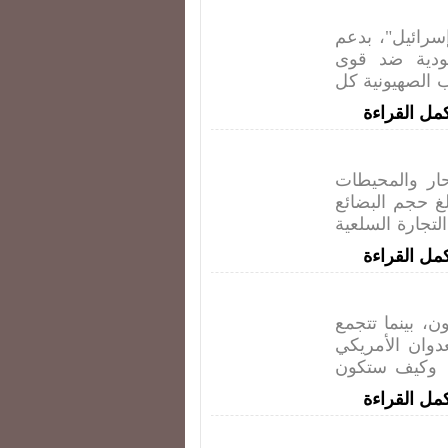
ائيل"، بدعم
ودية ضد قوى
 الصهيونية كل
مل القراءة
ار والمحيطات
لغ حجم البضائع
90% من مجموع التجارة السلعية
مل القراءة
، بينما تتجمع
وان الأمريكي
 وكيف ستكون
مل القراءة