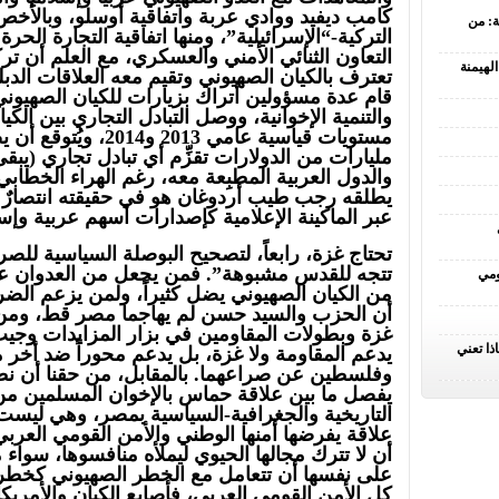
كامب ديفيد ووادي عربة واتفاقية أوسلو، وبالأخص
ة: من
التركية-“الإسرائيلية”، ومنها اتفاقية التجارة الحرة 
التعاون الثنائي الأمني والعسكري، مع العلم أن ت
لهيمنة
تعترف بالكيان الصهيوني وتقيم معه العلاقات الدبل
قام عدة مسؤولين أتراك بزيارات للكيان الصهيون
والتنمية الإخوانية، ووصل التبادل التجاري بين الكي
مليارات من الدولارات تقزِّم أي تبادل تجاري (يبقى 
والدول العربية المطبِعة معه، رغم الهراء الخطاب
يطلقه رجب طيب أردوغان هو في حقيقته انتصارٌ 
عبر الماكينة الإعلامية كإصدارات أسهم عربية وإسل
تحتاج غزة، رابعاً، لتصحيح البوصلة السياسية للص
تتجه للقدس مشبوهة”. فمن يجعل من العدوان على 
ومي
من الكيان الصهيوني يضل كثيراً، ولمن يزعم الض
أن الحزب والسيد حسن لم يهاجما مصر قط، ومن 
غزة وبطولات المقاومين في بزار المزايدات وجيب
ذا تعني
يدعم المقاومة ولا غزة، بل يدعم محوراً ضد أخر م
وفلسطين عن صراعهما. بالمقابل، من حقنا أن ن
يفصل ما بين علاقة حماس بالإخوان المسلمين م
التاريخية والجغرافية-السياسية بمصر، وهي ليست
علاقة يفرضها أمنها الوطني والأمن القومي العر
أن لا تترك مجالها الحيوي ليملأه منافسوها، سواء
على نفسها أن تتعامل مع الخطر الصهيوني كخطر ا
كل الأمن القومي العربي، فأصابع الكيان والأمريك