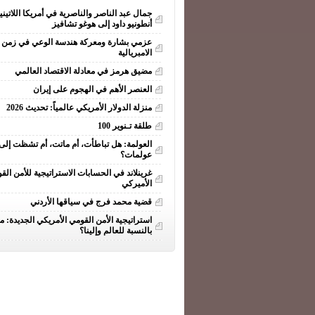
جمال عبد الناصر والناصرية في أمريكا اللاتيني
أنطونيو داود إلى هوغو تشافيز
عزمي بشارة ومعركة هندسة الوعي في زمن ا
الامبريالية
مضيق هرمز في معادلة الاقتصاد العالمي
العنصر الأهم في الهجوم على إيران
منزلة الدولار الأمريكي عالمياً: تحديث 2026
طلقة تـنوير 100
العولمة: هل تباطأت، أم ماتت، أم تشظت إلى
عولمات؟
غرينلاند في الحسابات الاستراتيجية للأمن الق
الأميركي
قضية محمد فرج في سياقها الأردني
استراتيجية الأمن القومي الأمريكي الجديدة: ما
بالنسبة للعالم وإلينا؟