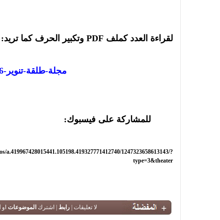
لقراءة العدد كملف
PDF
وتكبير الحرف كما تريد:
مجلة-طلقة-تنوير-26
للمشاركة على فيسبوك:
os/a.419967428015441.105198.419327771412740/1247323658613143/?
type=3&theater
لا تعليقات |
رابط
| اشترك
الموضوعات
او
ا