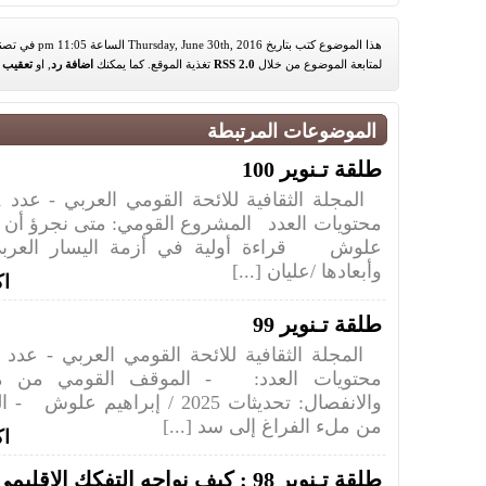
هذا الموضوع كتب بتاريخ Thursday, June 30th, 2016 الساعة 11:05 pm في تصنيف
لمتابعة الموضوع من خلال
RSS 2.0
تغذية الموقع. كما يمكنك
اضافة رد
, او
تعقيب
م
الموضوعات المرتبطة
طلقة تـنوير 100
محتويات العدد المشروع القومي: متى نجرؤ أن نح
علوش قراءة أولية في أزمة اليسار العربي
وأبعادها /عليان [...]
اك
طلقة تـنوير 99
محتويات العدد: - الموقف القومي من مسأ
والانفصال: تحديثات 2025 / إبراهيم 
من ملء الفراغ إلى سد [...]
اك
طلقة تـنوير 98 : كيف نواجه التفكك الإقليمي؟