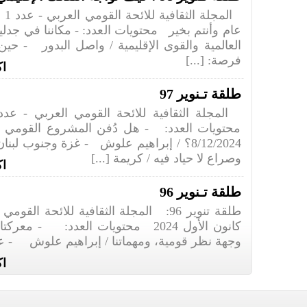
عام وأنتم بخير محتويات العدد: - مكاننا في جدلي
العالمية والقوى الإقليمية / واصل البدور - حي
فرصة: [...]
اك
طلقة تـنوير 97
محتويات العدد: - هل دُفن المشروع القومي
8/12/2024؟ / إبراهيم علوش - غزة وجنوب لبن
وصراع لا حياد فيه / كريمة [...]
اك
طلقة تـنوير 96
كانون الأول 2024 محتويات العدد: - مع
وجهة نظر قومية، ومهماتنا / إبراهيم علوش - عرو
اك