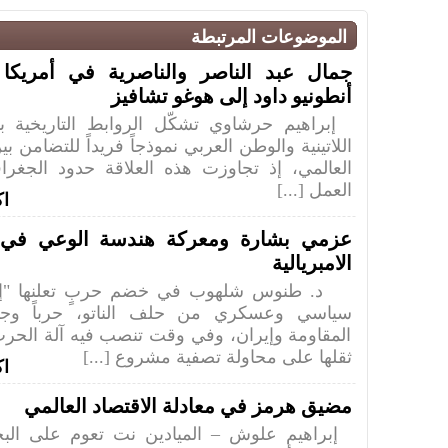
الموضوعات المرتبطة
جمال عبد الناصر والناصرية في أمريكا ال
أنطونيو داود إلى هوغو تشافيز
إبراهيم حرشاوي تشكّل الروابط التاريخية بي
اللاتينية والوطن العربي نموذجاً فريداً للتضامن ب
العالمي، إذ تجاوزت هذه العلاقة حدود الجغرا
العمل [...]
اك
عزمي بشارة ومعركة هندسة الوعي في ز
الامبريالية
د. طنوس شلهوب في خضم حربٍ تعلنها "إسر
سياسي وعسكري من حلف الناتو، حرباً وج
المقاومة وإيران، وفي وقت تنصب فيه آلة الحرب
ثقلها على محاولة تصفية مشروع [...]
اك
مضيق هرمز في معادلة الاقتصاد العالمي
إبراهيم علوش – الميادين نت تعوم على البح