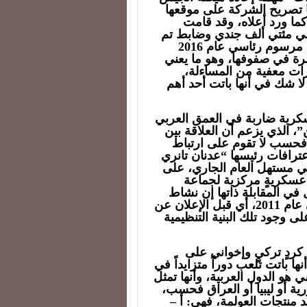
اب في صيف عام 2016، ومن هنا تصريح الشركة على موقعها
كما ورد أعلاه، وقد قامت
لي مئتي ألف جندي وضابط تم
تسريحهم، والطريف أن الشركة سمح لها بموجب مرسوم رئاسي عام 2016
رة في صفوفها، وهو ما يعني
رات معفية من المساءلة،
 لا شك في أنها باتت أحد أهم
سكرية ضاربة في العمق العربي
”، الذي يزعم أن العلاقة بين
فحسب لا تقوم على ارتباط
افات رئيسها “عدنان تانري
ي مستهل العام الجاري، على
عسكريةٍ مركزية لجماعة
في المقابلة ذاتها إن نشاط
الشركة بدأ في ليبيا منذ بدء “الثورة”… وهذا يعني عام 2011، أي قبل الإعلان عن
م 2012، وهو ما يؤكد على وجود تلك البنية التنظيمية
كردٍ تركيٍ وإخواني على
ا باتت تلعب دوراً متزايداً في
 هو الدول العربية، وأنها تمثل
ورية أو ليبيا أو العراق فحسب،
د منتجات العولمة، فهي: أ –