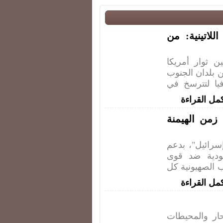
لاتينية: من
ن ثوار أمريكا
ين بلدان الجنوب
فيا لتترسخ في
مل القراءة
من الهيمنة
ائيل"، بدعم
ودية ضد قوى
 الصهيونية كل
مل القراءة
ار والمحيطات