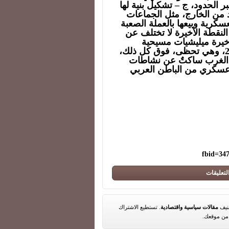
الحدود، ج – تشكيل بنية لها
د من الخارج، مثل الجماعات
عسكرية وبيعها بالعملة الصعبة
نقطة الأخيرة لا تختلف عن
أخيرة ميليشيات مسيحية
متصهينة في معركة الفالوجة في العراق عام 2004، وهي تحظى، فوق كل ذلك،
ن الغرب ساكتٌ عن نشاطات
عسكري من الباطن العربي
fbid=34
لتعليقات
مقالات سياسية واقتصادية
. تستطيع الاشتراك
ن موقعك.