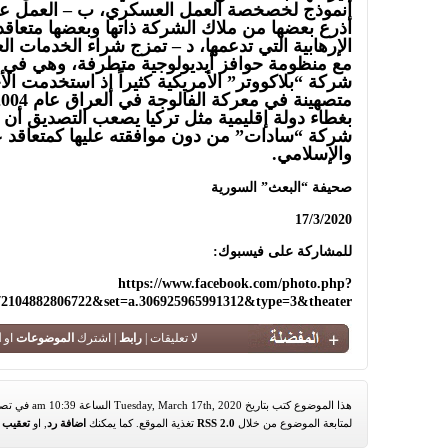
أنموذج لخصخصة العمل العسكري، ب – العمل عبر 
أذرع بعضها من ملاك الشركة ذاتها وبعضها متعاق
الإرهابية التي تدعمها، د – تمزج شراء الخدمات ال
مع منظومة حوافز أيديولوجية متطرفة، وهي في ال
شركة “بلاكووتر” الأمريكية كثيراً إذ استخدمت ال
بغطاء دولة إقليمية مثل تركيا يصعب التصديق أ
شركة “سادات” من دون موافقته عليها كمتعاقد 
والإسلامي.
صحيفة “البعث” السورية
17/3/2020
للمشاركة على فيسبوك:
https://www.facebook.com/photo.php?
72104882806722&set=a.306925965991312&type=3&theater
لا تعليقات |
رابط
| اشترك
الموضوعات
او
ا
هذا الموضوع كتب بتاريخ Tuesday, March 17th, 2020 الساعة 10:39 am في تصنيف
لمتابعة الموضوع من خلال
RSS 2.0
تغذية الموقع. كما يمكنك
اضافة رد
, او
تعقيب
م