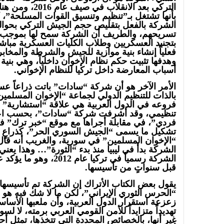
التركي بعد الانقل
بأنها تشتغل بـ”تنظيم وتنسيق القوات المسلحة”، 
الشركة بالفعل بتقليص حجم الجيش التركي بحوا
بتجنيد العسكريين وطلاب الكليات العسكرية مباش
فعلياً إنشاء بنية موازية للجيش والشرطة والمخاب
وهدفها تثبيت حكم نظام الإخوان داخلياً، وهي بنية
أسباب المعارضة داخل تركيا للنظام الإخواني.
الأمر الآخر هو أن شركة “سادات” باتت ذراعاً ع
بالذات للتنظيم الدولي لجماعة “الإخوان المسلمين
فروعه في الدول العربية هي علاقة “استشارية” 
تنظيمي، وقد أشرفت شركة “سادات”، بحسب اعتر
فردي”، في مقابلة أجراها مع موقع “خبر ترك” ف
تشكيل ما يسمى “الجيش السوري الحر”، كذراعٍ 
“الإخوان المسلمين” في سورية، والغريب أنه قال 
الشركة رسمياً في تركيا عا
قبل سنواتٍ من تأسيسها.
يقول بعض الكتاب الأتراك إن الشركة تم تأسيسها 
“الحرس الثوري الإيراني”، لكن ما لا شك فيه هو أنه
زعزعة استقرار الدول العربية، وأن ملعبها الأساسي
تهديداً متزايداً للأمن القومي العربي برمته، لا لس
غير أنها، بالخصائص المحددة التي تتخذها، تمثل أح