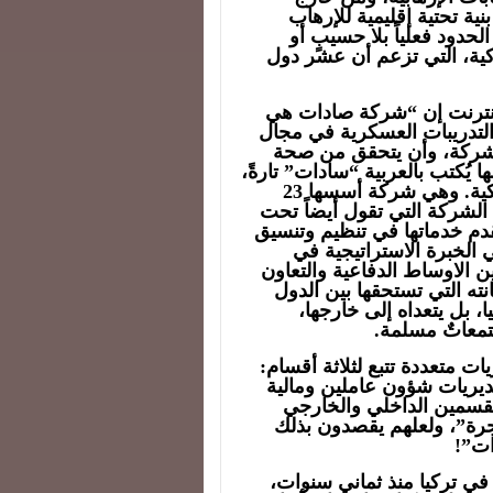
ية تحتية إقليمية للإرهاب
حدود فعلياً بلا حسيبٍ أو
كية، التي تزعم أن عشر دول
نترنت إن “شركة صادات هي
والتدريبات العسكرية في مجال
الشركة، وأن يتحقق من صحة
 يُكتب بالعربية “سادات” تارةً،
و”صادات” طوراً، و”صدات” حيناً، وSADAT بالتركية. وهي شركة أسسها 23
ذ عام 2012 بحسب صفحة الشركة التي تقول أيضاً تحت
دم خدماتها في تنظيم وتنسيق
 الخبرة الاستراتيجية في
ين الاوساط الدفاعية والتعاون
نته التي تستحقها بين الدول
، بل يتعداه إلى خارجها،
تمعاتٌ مسلمة.
ت متعددة تتبع لثلاثة أقسام:
ديريات شؤون عاملين ومالية
لقسمين الداخلي والخارجي
جرة”، ولعلهم يقصدون بذلك
ات”!
في تركيا منذ ثماني سنوات،