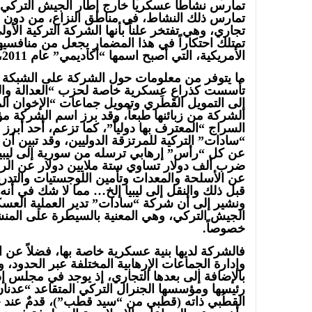
تمارس نشاطاً عسكرياً خارج إطار الجيش التركي، د
تمارس ذلك النشاط، في مناطق النزاع، من دون إ
تجاري، وهي تفتخر علناً بأنها الشركة التركية الأول
تمتلك احتكاراً في هذا المضمار يجعل من منافسيها
الأمريكية، التي أصبح اسمها “أكاديمي” عام 2011، يخضرّون من الحسد.
ما يتوفر من معلومات حول الشركة على الشبكة الع
تأسست كذراع عسكرية خاصة لحزب “العدالة والتنمي
إلى التمويل القَطَري وتمويل جماعات “الإخوان ال
الشركة من زبائنها طبعاً، وقد برز اسم الشركة مؤ
السراج “المعترف بها دولياً”، كما تزعم، أحد أب
“سادات” التركية للمرتزقة الدوليين، وقد تبين أن
عن كل “رأس” إرهابي ترسله من سورية إلى ليبيا،
ضرب ألف دولار تساوي ستة ملايين دولار عن الر
عن الأسلحة والمعدات وتأمين اللوجستيات والتدري
قبل ذلك والنقل إلى ليبيا إلخ… مما لا شك في أنه 
ونشير إلى أن شركة “سادات” تدير العملية العسكر
الجيش التركي، وهي المعنية بالسيطرة على المنشآ
خصوصاً.
فالشركة لديها بنية عسكرية خاصة بها، فضلاً عن 
وإدارة الجماعات الإرهابية المختلفة عبر الحدود،
بالإضافة إلى بعدها التجاري، إذ يوجد في مجلس إ
رئيسها ومؤسسها الجنرال التركي المتقاعد “عدنا
القطُبي ذاته (قطبي من “سيد قطب”)، قدمٌ عند 