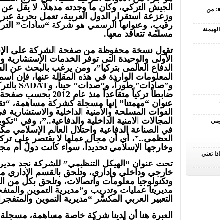
الجيش التركي، وكان ما وجدته مذهلاً، لا يقل عن بن
ة: من
وزعزعة استقرار الدول العربية، تعمل بحرية عبر ال
رقيبٍ، وعنوانها الرسمي هو شركة “سادات” التر
لهيمنة
مسلمة تتعاقد معها.
تقول نسخة محفوظة من صفحة الشركة على الإ
الأولى والوحيدة التى توفر الخدمات الإستشارية 
الدفاع العالمى بتركيا”، ومن يرغب بالبحث عن 
المعلومات الواردة في هذه المقالة عنها، فإن اسمها
ضابطاً تركياً متقاعداً من
عنوان “مهمتنا” إنها مسجلة كشركة مساهمة، “تق
القوات المسلحة والأمنية الداخلية والاستشارية في
المجالات الامنية الداخلية والدفاعية..”، وفي “تكو
ومي
في الصناعة الدفاعية واحتلال العالم الإسلامي مكا
العظمى..”، أي أن مجال عملها لا يقتصر على تركيا
وخارجها الإسلامي تحديداً، سواء كانت دولٌ أم مج
ذا تعني
تحت عنوان “الهيكل التنظيمي” للشركة نجد مديريا
خارجي وداخلي وإداري، وتلحق بالقسم الإداري م
وتكنولوجيا معلومات واتصالات، وتلحق بكل من ا
مديريتا عمليات وتدريب و”مديرية التموين والمنف
التعبير العربي المكسّر “مديرية التموين والمتفجر
العبرة هنا أن لدينا شركة خاصة مساهمة، مسجلة 