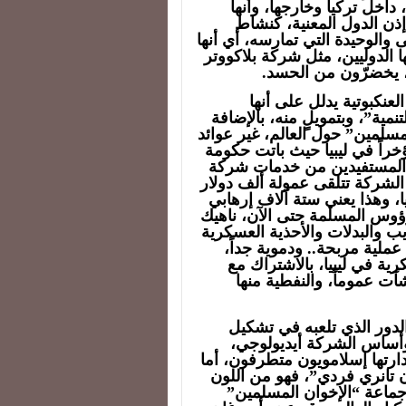
اخل تركيا وخارجها، وأنها
ذن الدول المعنية، كنشاط
ى والوحيدة التي تمارسه، أي أنها
 الدوليين، مثل شركة بلاكووتر
نكبوتية يدلل على أنها
ة”، وبتمويلٍ منه، بالإضافة
مسلمين” حول العالم، غير عوائد
خراً في ليبيا حيث باتت حكومة
رز المستفيدين من خدمات شركة
 الشركة تتلقى عمولة ألف دولار
 وهذا يعني ستة آلاف إرهابي
ؤوس المسلمة حتى الآن، ناهيك
ب والبدلات والأحذية العسكرية
عملية مربحة.. ودموية جداً،
ية في ليبيا، بالاشتراك مع
ت عموماً، والنفطية منها
الدور الذي تلعبه في تشكيل
 وأساس الشركة أيديولوجي،
دارتها إسلامويون متطرفون، أما
ن تانري فردي”، فهو من اللون
جماعة “الإخوان المسلمين”