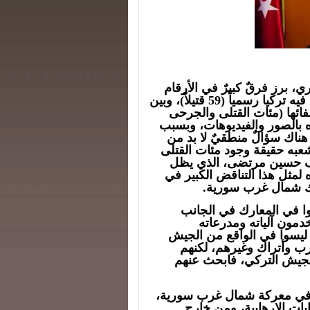
 برز فرقٌ كبيرٌ في الأرقام
الواردة عن خسائر الجيش التركي بين ما اعترفت فيه تركيا رسمياً (59 قتيلاً)، وبين
فائها (مئات القتلى والجرحى
ره بالصور والفيديوهات، وبسبب
 هناك سؤالٌ منطقيٌ لا بد من
به حقيقة وجود مئات القتلى
وف حسين مرتضى، الذي يظل
 لمثل هذا التناقض الكبير في
ارك شمال غرب سورية.
ا في المعارك في الجانب
دمون آلياته ومدرعاته
م ليسوا في الواقع من الجيش
عرب وأتراك وغيرهم، لكنهم
الجيش التركي، فابحث عنهم
في معركة شمال غرب سورية،
بات الإرهابية، ومن خارج