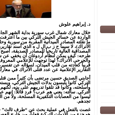
د. إبراهيم علوش
خلال معارك شمال غرب سورية بداية الشهر الجاري،
ما نقلته المصادر الميدانية المقربة من سورية وحل
الأتراك)، لا سيما ح ز ب ال ل ه الذي أسند تقاري
المصداقية العالية تاريخياً للمصادر الصديقة، أصبح
طرحه: كيف يمكن لنظام أردوغان أن يخفي عن شع
والجرحى الأتراك؟ لهذا توجهت للإعلامي المعر
قريباً كعادته من قلب الميدان، لسؤاله عن تفسيره
التقارير الإعلامية عن عدد قتلى الأتراك في مع
أجابني الصديق حسين مرتضى بأن كثيراً ممن قتلو
التركي كانوا يلبسون بدلات الجيش التركي، ويستخ
وأسلحته، وكانوا قد تلقوا تدريبهم على يده، لكنه
التركي. سألته: يعني هم عرب؟ فرد قائلاً: إنهم 
ليسوا من العصابات التكفيرية المسلحة، ولا من 
تجدهم.
غصت بالفعل في عملية بحث عن “طرف ثالث” 
هو جزء من الأدوات التركية فعلياً، من خارج العصا