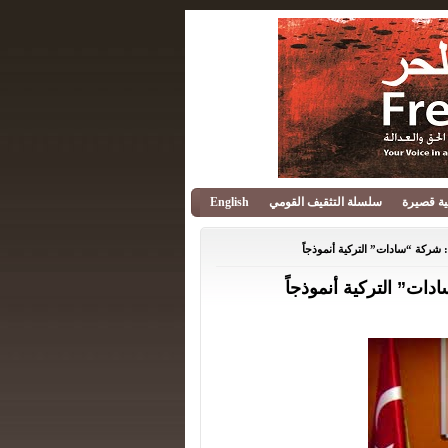
قية قصيرة
سلسلة التثقيف القومي
English
ي: شركة “سادات” التركية أنموذجاً
دات” التركية أنموذجاً