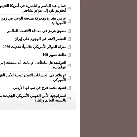
جمال عبد الناصر والناصرية في أمريكا اللاتيني
أنطونيو داود إلى هوغو تشافيز
عزمي بشارة ومعركة هندسة الوعي في زمن ا
الامبريالية
مضيق هرمز في معادلة الاقتصاد العالمي
العنصر الأهم في الهجوم على إيران
منزلة الدولار الأمريكي عالمياً: تحديث 2026
طلقة تـنوير 100
العولمة: هل تباطأت، أم ماتت، أم تشظت إلى
عولمات؟
غرينلاند في الحسابات الاستراتيجية للأمن الق
الأميركي
قضية محمد فرج في سياقها الأردني
استراتيجية الأمن القومي الأمريكي الجديدة: ما
بالنسبة للعالم وإلينا؟