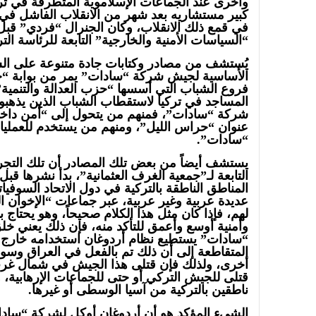
وأخرى عند الجماعات الإسلاموية المتطرفة في تركي
في قمع ذلك الانقلاب، وكان الجنرال “فردي” قبل 
“السياسات الأمنية والخارجية” التابعة للرئاسة التر
يُستشف من مصادر وكتابات جادة متنوعة على الشبك
الأساسية لجيش شركة “سادات” يمر من بوابة “جم
فروع الشباب التي أسسها “حزب العدالة والتنمية” 
المساجد في تركيا لاستقطاب الشباب الذين يذهبون
شركة “سادات”، فمنهم من يتحول إلى “أمن داخل
عنوان “حراس الليل”، ومنهم من يستخدم للعمليات
“سادات”.
يستشف أيضاً من بعض تلك المصادر أن تلك التجر
التابعة لـ”جمعية الغرف العثمانية”، بدأ نشرها ق
المناطق الناطقة بالتركية في دول الاتحاد السوف
عديدة عربية وغير عربية، عبر جماعات “الإخوان ال
لهم، فإذا كان مثل هذا الكلام صحيحاً، وهو يحتاج
وأمنية أوسع وأعمق للتأكد منه، فإن ذلك يعني
“سادات” يستطيع نظام أردوغان استخدامه خارج ت
المتقاطعة إلى أن ذلك تم بالفعل في العراق وسوري
أخرى، ولذلك فإن قتلى هذا الجيش في شمال غرب
قتلى للجيش التركي أو حتى للجماعات الإرهابية، ول
ناطقين بالتركية من آسيا الوسطى أو غيرها.
الشيء المؤكد هو أن أردوغان أوكل لشركة “سادا