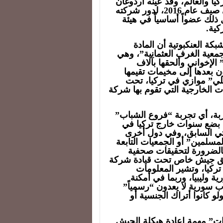
ا والعالم، وقد عينه أردوغان
كبير مستشاريه بعد شهر من الانقلاب الفاشل في صيف عام 2016، لدور شركته
ذلك عضواً أساسياً في هيئة
كية.
ة العنكبوتية أن المادة
عية الغرف العثمانية”، وهي
الإخواني وألحقها بآلاف
 بعدها إلى مخيمات تقيمها
ي” موازي في تركيا، تحت
 الخارجية التي تقوم بها شركة
بة، أي تجربة “فروع الشباب”
بل بضع سنوات خارج تركيا في
ياتي السابق، وفي دول أخرى
مسلمين” أو الجمعيات التابعة
 بالضرورة لتحقيقات صحفية
 خلق جيش خاص تحت قيادة شركة
ركيا، وتشير المعلومات
ة وليبيا، وربما في أمكنة
 سورية لا يعدون “رسمياً”
و كانوا أتراك الجنسية أو
ت” مهمة إعادة هيكلة الجيش